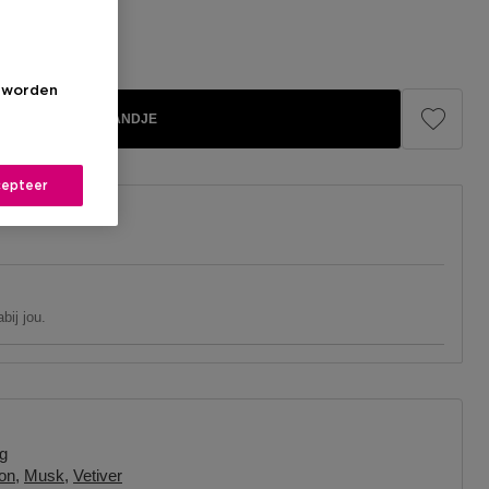
s worden
IN WINKELMANDJE
epteer
bij jou.
g
on
Musk
Vetiver