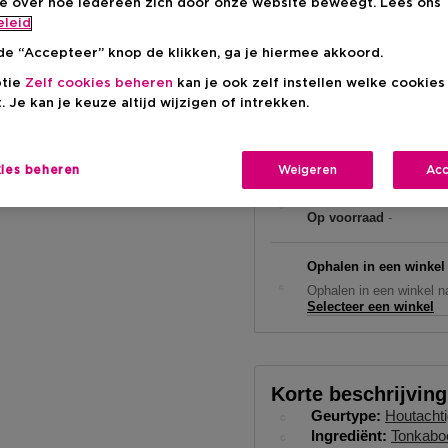
ie over hoe iedereen zich door onze website beweegt. Lees ons
€ 92,00
eleid
de “Accepteer” knop de klikken, ga je hiermee akkoord.
ptie
Zelf cookies beheren
kan je ook zelf instellen welke cookie
. Je kan je keuze altijd wijzigen of intrekken.
kies beheren
Weigeren
Acc
Levering aan huis
Op voorraad
-
Ophalen in een winkel
Ophalen in een winkel na
Selecteer een winkel
Korte beschrijving
Geurtype
Houtachti
Ingrediënt
Tonkabo