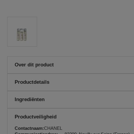
Over dit product
Allure in beweging. Een fris, sensueel parfum dat uitnodigt tot o
Productdetails
HOMME SPORT eau de toilette in een praktische reisverstuiver 
neemt.
Gebruiksaanwijzingen:
Eau de toilette wordt bij voorkeur in ee
Ingrediënten
kleding en huid. De navulbare reisverstui
Dankzij het handzame formaat neemt u 
naartoe, om op reis te gebruiken of na h
Productveiligheid
Er is ook een set van 3 navullingen verkr
Contactnaam:
CHANEL
EAN code:
3145891238105