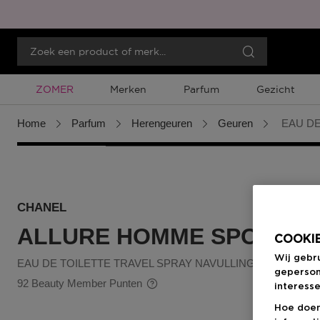
Tijdelijke Promotie
ZOMER
Merken
Parfum
Gezicht
Home
Parfum
Herengeuren
Geuren
EAU DE
CHANEL
ALLURE HOMME SPORT
COOKIE
Wij gebr
EAU DE TOILETTE TRAVEL SPRAY NAVULLING
geperson
92 Beauty Member Punten
interesse
Hoe doen