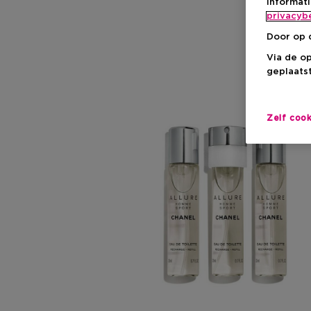
informat
privacyb
Door op 
Via de o
geplaatst
Zelf coo