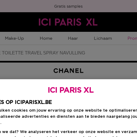
Gratis samples
Tijd
Make-Up
Home
Haar
Lichaam
Pro
 TOILETTE TRAVEL SPRAY NAVULLING
ICI PARIS XL
Kies je formaat
:
3 
S OP ICIPARISXL.BE
uiken cookies om jouw ervaring op onze website te optimalisere
aliseerde advertenties en diensten aan te bieden naargelang jo
3 ST
.
€ 92,00
 we dat? We analyseren het verkeer op onze website en verzam