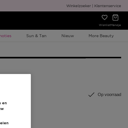
Gratis cadeauverpakking
Winkelzoeker
Klantenservice
Wishlist
Mandje
elijke Promotie
moties
Sun & Tan
Nieuw
More Beauty
ST
Op voorraad
n en
uw
elen