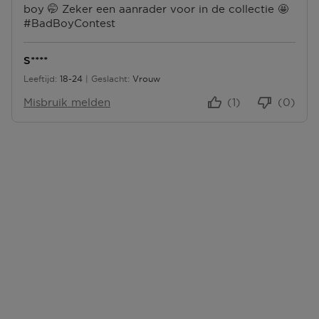
P
boy 🤭 Zeker een aanrader voor in de collectie 🤩
S
U
#BadBoyContest
P
N
U
T
N
E
S****
T
N
Leeftijd
18-24
Geslacht
Vrouw
E
18 tot 24
N
Misbruik melden
(1)
(0)