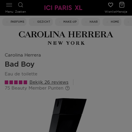
Menu
Zoeken
Wishlist
Mandje
PARFUMS
GEZICHT
MAKE-UP
HAAR
HOME
Carolina Herrera
Bad Boy
eau de toilette
Bekijk 26 reviews
75 Beauty Member Punten