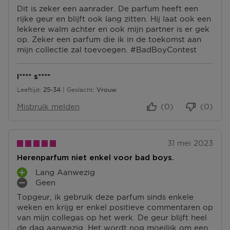
S
U
pagina.
Dit is zeker een aanrader. De parfum heeft een
L
P
S
rijke geur en blijft ook lang zitten. Hij laat ook een
U
U
P
lekkere walm achter en ook mijn partner is er gek
S
N
U
op. Zeker een parfum die ik in de toekomst aan
P
T
N
mijn collectie zal toevoegen. #BadBoyContest
U
E
T
N
N
E
T
N
I**** s****
E
Leeftijd
25-34
Geslacht
Vrouw
N
25 tot 34
Misbruik melden
(0)
(0)
31 mei 2023
Herenparfum niet enkel voor bad boys.
Lang Aanwezig
P
Geen
L
M
Topgeur, ik gebruik deze parfum sinds enkele
U
I
weken en krijg er enkel positieve commentaren op
S
N
van mijn collegas op het werk. De geur blijft heel
P
P
de dag aanwezig. Het wordt nog moeilijk om een
U
U