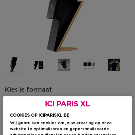
Kies je formaat
50 ML
Op voorraad
ICI PARIS XL
50 ML
100 ML
COOKIES OP ICIPARISXL.BE
Kortingsprijs
Kortingsprijs
€ 75,37
€ 104,77
Wij gebruiken cookies om jouw ervaring op onze
€ 100,50
€ 139,70
website te optimaliseren en gepersonaliseerde