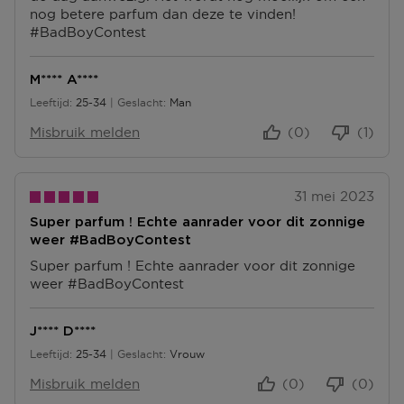
nog betere parfum dan deze te vinden!
N
N
#BadBoyContest
T
T
E
E
N
N
M**** A****
Leeftijd
25-34
Geslacht
Man
25 tot 34
Misbruik melden
(0)
(1)
31 mei 2023
Super parfum ! Echte aanrader voor dit zonnige
weer #BadBoyContest
Super parfum ! Echte aanrader voor dit zonnige
weer #BadBoyContest
J**** D****
Leeftijd
25-34
Geslacht
Vrouw
25 tot 34
Misbruik melden
(0)
(0)