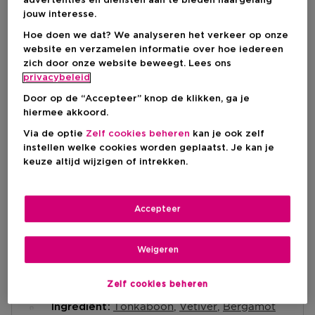
advertenties en diensten aan te bieden naargelang
jouw interesse.
Kortingsprijs
€ 75,37
Hoe doen we dat? We analyseren het verkeer op onze
Aanbevolen verkoopprijs fabrikant
€ 100,50
-25%
website en verzamelen informatie over hoe iedereen
zich door onze website beweegt. Lees ons
privacybeleid
IN WINKELMANDJE
Door op de “Accepteer” knop de klikken, ga je
hiermee akkoord.
Via de optie
Zelf cookies beheren
kan je ook zelf
Levering aan huis
instellen welke cookies worden geplaatst. Je kan je
-
Op voorraad
keuze altijd wijzigen of intrekken.
Ophalen in een winkel
Accepteer
Ophalen in een winkel nabij jou.
Selecteer een winkel
Weigeren
Korte beschrijving
Zelf cookies beheren
Amber
Geurtype
Tonkaboon
Vetiver
Bergamot
Ingrediënt