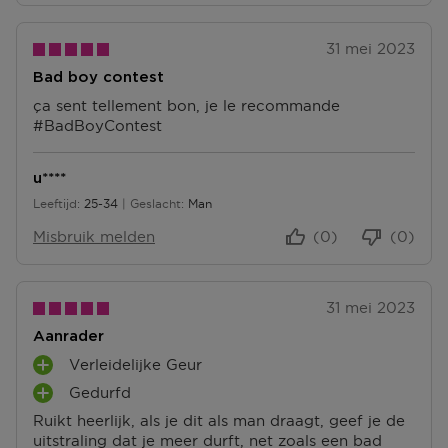
31 mei 2023
Bad boy contest
ça sent tellement bon, je le recommande
#BadBoyContest
u****
Leeftijd
25-34
Geslacht
Man
25 tot 34
Misbruik melden
(0)
(0)
31 mei 2023
Aanrader
Verleidelijke Geur
P
Gedurfd
L
P
U
Ruikt heerlijk, als je dit als man draagt, geef je de
L
S
uitstraling dat je meer durft, net zoals een bad
U