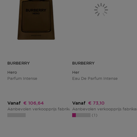
BURBERRY
BURBERRY
Hero
Her
Parfum Intense
Eau De Parfum Intense
Kortingsprijs
Kortingsprijs
Vanaf
€ 106,64
Vanaf
€ 73,10
Aanbevolen verkoopprijs fabrikant
Aanbevolen verkoopprijs fabrik
€ 124,00
1