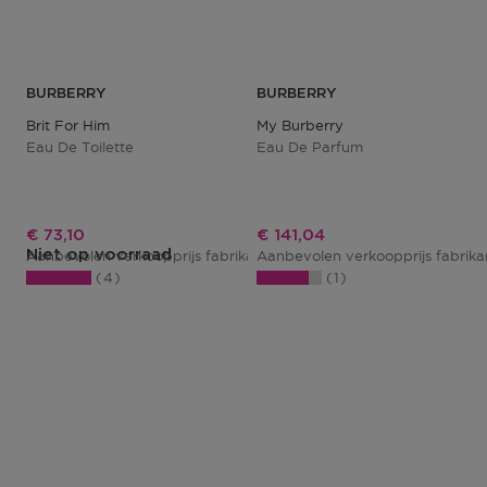
BURBERRY
BURBERRY
Brit For Him
My Burberry
Eau De Toilette
Eau De Parfum
Kortingsprijs
Kortingsprijs
€ 73,10
€ 141,04
Niet op voorraad
Aanbevolen verkoopprijs fabrikant
Aanbevolen verkoopprijs fabrik
€ 85,00
4
1