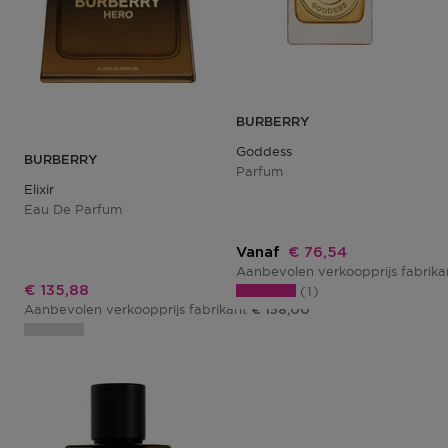
BURBERRY
Goddess
BURBERRY
Parfum
Elixir
Eau De Parfum
Kortingsprijs
Vanaf
€ 76,54
Aanbevolen verkoopprijs fabrik
Kortingsprijs
€ 135,88
1
Aanbevolen verkoopprijs fabrikant
€ 158,00