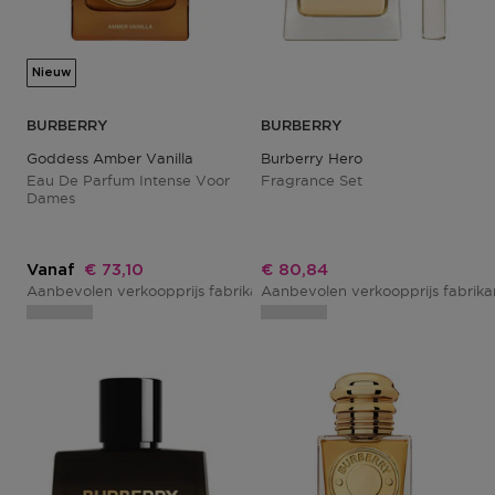
Nieuw
BURBERRY
BURBERRY
Goddess Amber Vanilla
Burberry Hero
Eau De Parfum Intense Voor
Fragrance Set
Dames
Kortingsprijs
Kortingsprijs
Vanaf
€ 73,10
€ 80,84
Aanbevolen verkoopprijs fabrikant
Aanbevolen verkoopprijs fabrik
€ 85,00