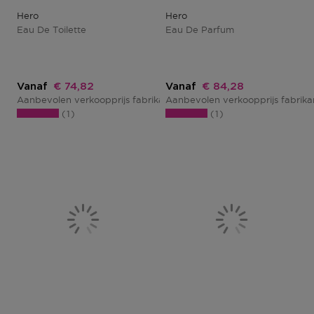
Hero
Hero
Eau De Toilette
Eau De Parfum
Kortingsprijs
Kortingsprijs
Vanaf
€ 74,82
Vanaf
€ 84,28
Aanbevolen verkoopprijs fabrikant
Aanbevolen verkoopprijs fabrik
€ 87,00
1
1