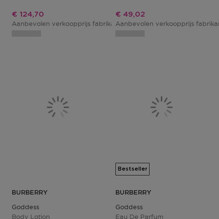
Kortingsprijs
Kortingsprijs
€ 124,70
€ 49,02
Aanbevolen verkoopprijs fabrikant
Aanbevolen verkoopprijs fabrik
€ 145,00
Bestseller
BURBERRY
BURBERRY
Goddess
Goddess
Body Lotion
Eau De Parfum