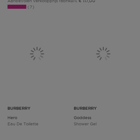
Aanbevolen verkoopprijs fabrikant
€ 117,00
7
BURBERRY
BURBERRY
Hero
Goddess
Eau De Toilette
Shower Gel