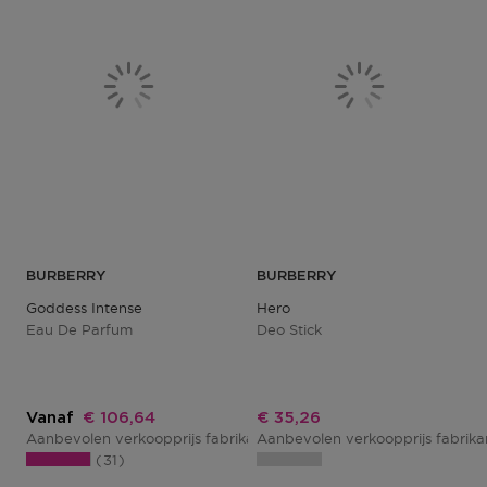
BURBERRY
BURBERRY
Goddess Intense
Hero
Eau De Parfum
Deo Stick
Kortingsprijs
Kortingsprijs
Vanaf
€ 106,64
€ 35,26
Aanbevolen verkoopprijs fabrikant
Aanbevolen verkoopprijs fabrik
€ 70,50
31