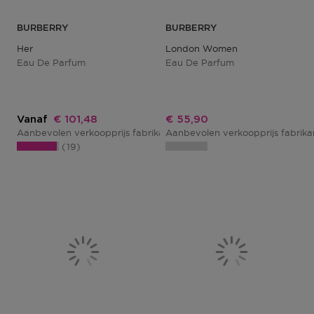
BURBERRY
BURBERRY
Her
London Women
Eau De Parfum
Eau De Parfum
Kortingsprijs
Kortingsprijs
Vanaf
€ 101,48
€ 55,90
Aanbevolen verkoopprijs fabrikant
Aanbevolen verkoopprijs fabrik
€ 64,50
19