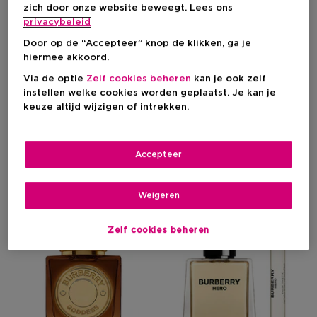
zich door onze website beweegt. Lees ons
BURBERRY
privacybeleid
Door op de “Accepteer” knop de klikken, ga je
Parfum
Lichaam
hiermee akkoord.
Via de optie
Zelf cookies beheren
kan je ook zelf
instellen welke cookies worden geplaatst. Je kan je
keuze altijd wijzigen of intrekken.
Filteren
Accepteer
20 Resultaten
Weigeren
Zelf cookies beheren