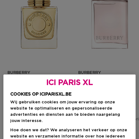
BURBERRY
BURBERRY
ICI PARIS XL
Goddess
Her
Eau De Parfum
Eau De Parfum
COOKIES OP ICIPARISXL.BE
Wij gebruiken cookies om jouw ervaring op onze
website te optimaliseren en gepersonaliseerde
Kortingsprijs
Kortingsprijs
Vanaf
€ 69,66
€ 101,48
advertenties en diensten aan te bieden naargelang
Aanbevolen verkoopprijs fabrikant
Aanbevolen verkoopprijs fabr
€ 81,00
jouw interesse.
69
19
Hoe doen we dat? We analyseren het verkeer op onze
website en verzamelen informatie over hoe iedereen