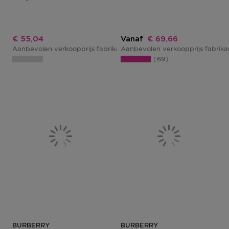
Kortingsprijs
Kortingsprijs
€ 55,04
Vanaf
€ 69,66
Aanbevolen verkoopprijs fabrikant
Aanbevolen verkoopprijs fabrik
€ 64,00
69
BURBERRY
BURBERRY