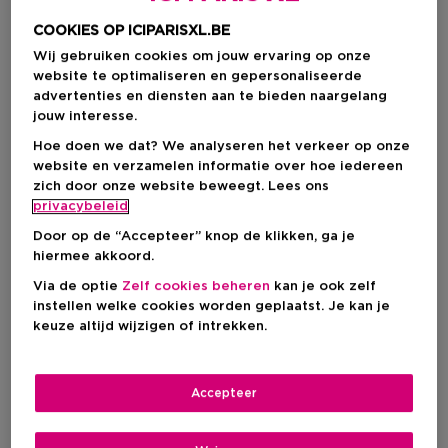
De Voordelen van Zink voor je Nagels
Hoe Zink opnemen in je Beautyroutine?
COOKIES OP ICIPARISXL.BE
Onze Producten met Zink
Wij gebruiken cookies om jouw ervaring op onze
website te optimaliseren en gepersonaliseerde
Wat is Zink?
advertenties en diensten aan te bieden naargelang
jouw interesse.
Hoe doen we dat? We analyseren het verkeer op onze
Wist je dat zink een
onmisbaar mineraal
is dat je lichaam
website en verzamelen informatie over hoe iedereen
zelf niet kan aanmaken, maar wel dagelijks nodig heeft? Het
speelt een cruciale rol bij
celvernieuwing
,
wondheling
en de
zich door onze website beweegt. Lees ons
aanmaak van
collageen
. In
skincare
en
haircare
staat
privacybeleid
zink bekend als
antioxidant
en
zuiverende kracht
. Het
Door op de “Accepteer” knop de klikken, ga je
helpt je
huid gezond
en veerkrachtig te houden, ondersteunt
hiermee akkoord.
sterk en glanzend haar
én versterkt je
nagels
. Zink is
daardoor uitgegroeid tot een geliefd ingrediënt in
Via de optie
Zelf cookies beheren
kan je ook zelf
beautyproducten.
instellen welke cookies worden geplaatst. Je kan je
keuze altijd wijzigen of intrekken.
De Voordelen van Zink
voor je Huid
Accepteer