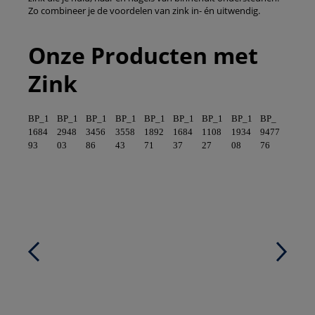
Zo combineer je de voordelen van zink in- én uitwendig.
Onze Producten met
Zink
BP_1
BP_1
BP_1
BP_1
BP_1
BP_1
BP_1
BP_1
BP_
1684
2948
3456
3558
1892
1684
1108
1934
9477
93
03
86
43
71
37
27
08
76