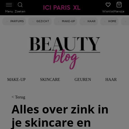
Menu
Zoeken
Wishlist
Mandje
PARFUMS
GEZICHT
MAKE-UP
HAAR
HOME
MAKE-UP
SKINCARE
GEUREN
HAAR
< Terug
Alles over zink in
je skincare en