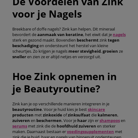
De Voordelen van Zink
voor je Nagels
Breekbare of doffe nagels? Zink kan helpen. Dit mineraal
bevordert de
aanmaak van keratine
, het eiwit dat je
nagels
sterk en gezond maakt. Bovendien
beschermt
zink
tegen
beschadiging
en ondersteunt het herstel van kleine
scheurtjes. Zo krijgen je nagels
meer stevigheid
,
groeien
ze
sneller
en zien ze er altijd netjes en verzorgd uit.
Hoe Zink opnemen in
je Beautyroutine?
Zink kan je op verschillende manieren integreren in je
beautyroutine
. Voor je huid kies je best
skincare
producten
met
zinkoxide
of
zinksulfaat
die
kalmeren
,
zuiveren
en
beschermen
. Voor je
haar
zijn er
shampoos
en
serums
met zink die de
hoofdhuid zuiveren
en sterker
maken. Daarnaast bestaan er
voedingssupplementen
met
zink die je huid, haar en nagels van binnenuit ondersteunen.