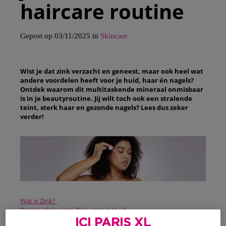
haircare routine
Gepost op 03/11/2025 in
Skincare
Wist je dat zink verzacht en geneest, maar ook heel wat
andere voordelen heeft voor je huid, haar én nagels?
Ontdek waarom dit multitaskende mineraal onmisbaar
is in je beautyroutine. Jij wilt toch ook een stralende
teint, sterk haar en gezonde nagels? Lees dus zeker
verder!
Wat is Zink?
De Voordelen van Zink voor je Huid
De Voordelen van Zink voor je Haar
ICI PARIS XL