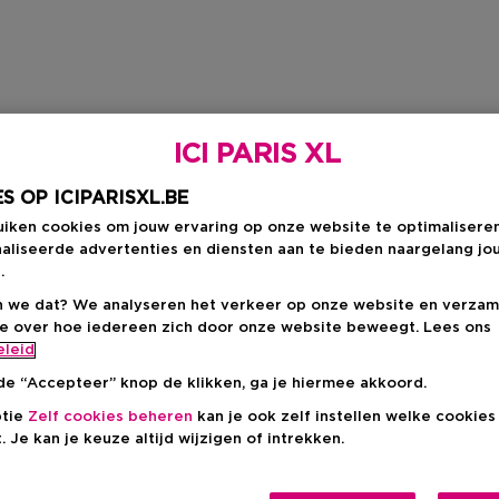
ICI PARIS XL
S OP ICIPARISXL.BE
uiken cookies om jouw ervaring op onze website te optimalisere
aliseerde advertenties en diensten aan te bieden naargelang jo
.
 we dat? We analyseren het verkeer op onze website en verzam
ie over hoe iedereen zich door onze website beweegt. Lees ons
eleid
de “Accepteer” knop de klikken, ga je hiermee akkoord.
ptie
Zelf cookies beheren
kan je ook zelf instellen welke cookie
. Je kan je keuze altijd wijzigen of intrekken.