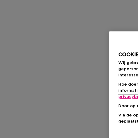
COOKIE
Wij gebr
geperson
interesse
Hoe doen
informat
privacyb
Door op 
Via de o
geplaatst