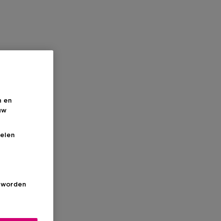
n en
uw
elen
s worden