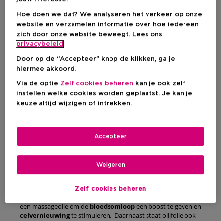
Hoe doen we dat? We analyseren het verkeer op onze
website en verzamelen informatie over hoe iedereen
zich door onze website beweegt. Lees ons
privacybeleid
Door op de “Accepteer” knop de klikken, ga je
hiermee akkoord.
Via de optie
Zelf cookies beheren
kan je ook zelf
instellen welke cookies worden geplaatst. Je kan je
Olijfolie uit Spanje
keuze altijd wijzigen of intrekken.
Olijfolie is al eeuwenlang een favoriet rond de Middellandse
Accepteer
Zee. Deze plantaardige olie zit vol
onverzadigde
vetzuren
,
vitamine
E
en
A
. In het kort: een natuurlijk wondermiddel
voor je huid en haar! In zijn puurheid of in een behandeling
Weigeren
dringt het diep door om je huid te
voeden
,
herstellen
en
beschermen
tegen schadelijke invloeden van buitenaf.
Ideaal voor een
rijpe huid
en
droge
huid
.
Olijfolie maakt je
Zelf cookies beheren
huid
zacht
,
elastisch
en vermindert
rimpels
. Gebruik het als
een massageolie om de
bloedsomloop
een boost te geven en
celvernieuwing
te stimuleren. Daarnaast staat olijfolie ook