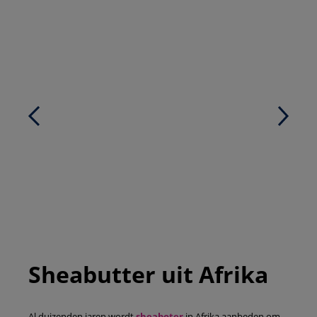
Sheabutter uit Afrika
Al duizenden jaren wordt
sheaboter
in Afrika aanbeden om