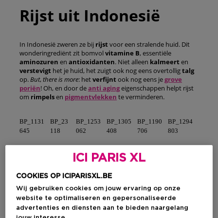
Rijst uit Indonesië
In Indonesië zweren ze bij
rijst
voor een stralende huid. Dit
wonderingrediënt zit bomvol
vitamine
B
, essentiële
aminozuren
en
antioxidanten
. Niet alleen
kalmeert
en
verstevigt
het je huid, het zuigt ook nog eens overtollig
talg
op.
But
,
there is more
: het
verfijnt
ook nog eens je
grove
poriën
! Oh, en door de
anti aging
eigenschappen helpt rijst
om
rimpels
en
pigmentvlekken
te verminderen.
BP_1131
BP_23
BP_1253
BP_1305
BP_1190
BP_1294
645
118
062
408
706
803
ICI PARIS XL
COOKIES OP ICIPARISXL.BE
Wij gebruiken cookies om jouw ervaring op onze
website te optimaliseren en gepersonaliseerde
advertenties en diensten aan te bieden naargelang
jouw interesse.