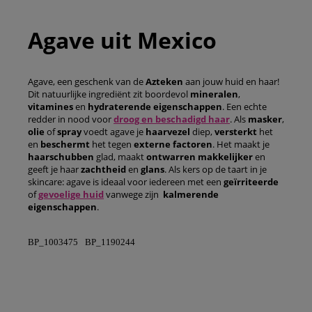
Agave uit Mexico
Agave, een geschenk van de
Azteken
aan jouw huid en haar!
Dit natuurlijke ingrediënt zit boordevol
mineralen
,
vitamines
en
hydraterende
eigenschappen
. Een echte
redder in nood voor
droog en beschadigd haar
. Als
masker
,
olie
of
spray
voedt agave je
haarvezel
diep,
versterkt
het
en
beschermt
het tegen
externe
factoren
. Het maakt je
haarschubben
glad, maakt
ontwarren makkelijker
en
geeft je haar
zachtheid
en
glans
. Als kers op de taart in je
skincare: agave is ideaal voor iedereen met een
geïrriteerde
of
gevoelige huid
vanwege zijn
kalmerende
eigenschappen
.
BP_1003475
BP_1190244