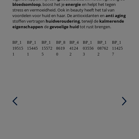
bloedsomloop
, boost het je
energie
en helpt het tegen
stress en vermoeidheid. Ook in beauty heeft het tal van
voordelen voor huid en haar. De antioxidanten en
anti aging
stoffen vertragen
huidveroudering
, terwijl de
kalmerende
eigenschappen
de
gevoelige
huid
tot rust brengen.
BP_1
BP_1
BP_1
BP_8
BP_4
BP_1
BP_1
BP_1
19515
15445
15572
8619
4124
03556
08762
11425
1
1
5
0
2
3
2
7