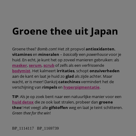
Groene thee uit Japan
Groene thee?
Bomb.com
! Het zit propvol
antioxidanten
,
vitamines
en
mineralen
–
basically
een
powerhouse
voor je
huid. En echt, je kunt het op zoveel manieren gebruiken: als
masker
,
serum
,
scrub
of zelfs als een verfrissende
bodymist
. Het kalmeert
irritaties
, schopt
onzuiverheden
aan de kant en laat je huid zo
glad
als zijde achter. Maar
wacht, er is meer! Dankzij
catechines
vermindert het de
verschijning van
rimpels
en
hyperpigmentatie
.
TIP
: Als je op zoek bent naar een natuurlijke manier voor een
huid
detox
die ze ook laat stralen, probeer dan
groene
thee
! Het veegt alle
gifstoffen
weg en laat je teint schitteren.
Green thee for the win
!
BP_1114117
BP_1169739