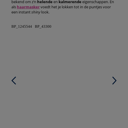
bekend om z’n
helende
en
kalmerende
eigenschappen. En
als
haarmasker
voedt het je lokken tot in de puntjes voor
een instant
shiny
look.
BP_1245544
BP_43300