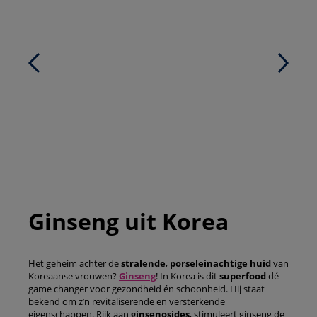
Ginseng uit Korea
Het geheim achter de
stralende
,
porseleinachtige
huid
van
Koreaanse vrouwen?
Ginseng
! In Korea is dit
superfood
dé
game changer voor gezondheid én schoonheid. Hij staat
bekend om z’n revitaliserende en versterkende
eigenschappen. Rijk aan
ginsenosides
, stimuleert ginseng de