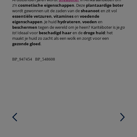
z’n
cosmetische
eigenschappen
. Deze
plantaardige
boter
wordt gewonnen uit de zaden van de
sheanoot
en zit vol
essentiële
vetzuren
,
vitamines
en
voedende
eigenschappen
. Je huid
hydrateren
,
voeden
en
beschermen
tegen de wereld om je heen? Karitéboter is je
go
to
! Ideaal voor
beschadigd haar
en de
droge
huid
: het
maakt je huid zo zacht als een wolk en zorgt voor een
gezonde
gloed
.
BP_947454
BP_548608