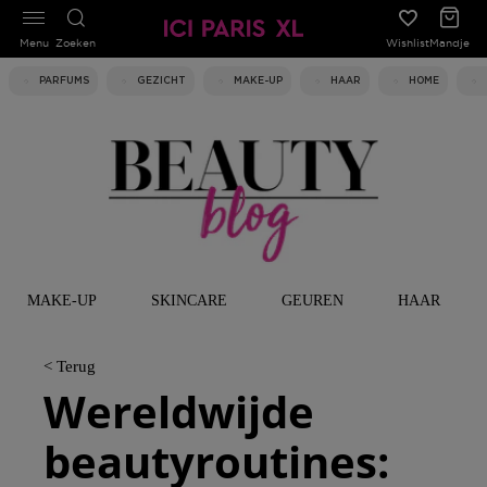
Menu
Zoeken
Wishlist
Mandje
PARFUMS
GEZICHT
MAKE-UP
HAAR
HOME
MAKE-UP
SKINCARE
GEUREN
HAAR
< Terug
Wereldwijde
beautyroutines: