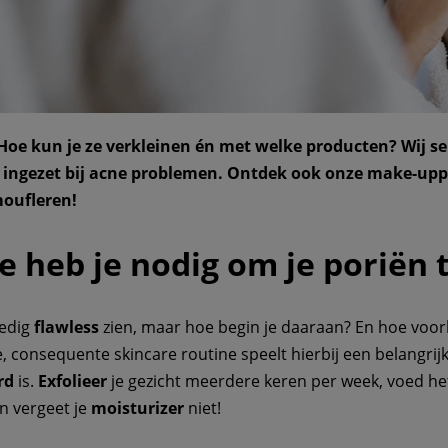
Hoe kun je ze verkleinen én met welke producten? Wij se
k ingezet bij acne problemen. Ontdek ook onze make-up
moufleren!
e heb je nodig om je poriën 
ledig
flawless
zien, maar hoe begin je daaraan? En hoe voor
 consequente skincare routine speelt hierbij een belangrijke 
rd
is.
Exfolieer
je gezicht meerdere keren per week, voed het
n vergeet je
moisturizer
niet!