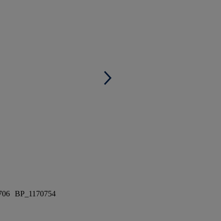
706
BP_1170754