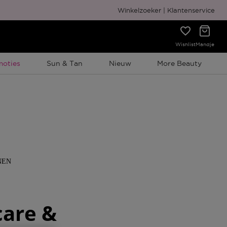
Winkelzoeker
Klantenservice
Wishlist
Mandje
elijke Promotie
moties
Sun & Tan
Nieuw
More Beauty
NEN
care &