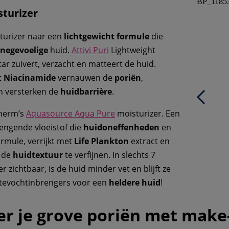
BP_1185
turizer
sturizer naar een
lichtgewicht formule
die
negevoelige
huid.
Attivi Puri
Lightweight
tar zuivert, verzacht en matteert de huid.
t
Niacinamide
vernauwen de
poriën
,
 versterken de
huidbarrière
.
therm’s
Aquasource Aqua Pure
moisturizer. Een
engende vloeistof die
huidoneffenheden
en
formule, verrijkt met
Life Plankton
extract en
m de
huidtextuur
te verfijnen. In slechts 7
 zichtbaar, is de huid minder vet en blijft ze
stevochtinbrengers voor een
heldere huid
!
r je grove poriën met make