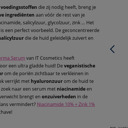
e
voedingsstoffen
die zij nodig heeft, breng je
ve ingrediënten
aan vóór de rest van je
cinamide, salicylzuur, glycolzuur, zink … Het
r is een perfect voorbeeld. De geconcentreerde
salicylzuur
die de huid geleidelijk zuivert en
Derma Serum
van IT Cosmetics heeft
oor een ultra gladde huid! De
veganistische
ur
om de poriën zichtbaar te verkleinen in
ok verrijkt met
hyaluronzuur
om de huid te
p zoek naar een serum met
niacinamide
en
evenwicht brengt en
onzuiverheden
in de
glans vermindert?
Niacinamide 10% + Zink 1%
thave!