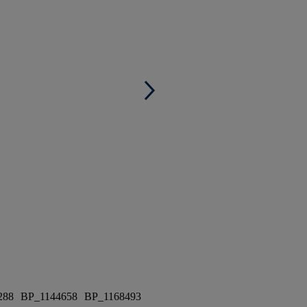
288
BP_1144658
BP_1168493