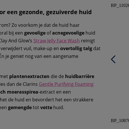
BP_1102
oor een gezonde, gezuiverde huid
arom? Zo voorkom je dat de huid haar
oral bij een
gevoelige
of
acnegevoelige
huid
 Clay And Glow’s
Straw-Jelly Face Wash
reinigt
t verwijdert vuil, make-up en
overtollig talg
dat
Én je geniet nog van een aangename
 met
plantenextracten
die de
huidbarrière
ies dan de Clarins
Gentle Purifying Foaming
sch moerasspirea
-extract en een
 het de huid en bevordert het een strakkere
 een
gemengde
tot
vette
huid.
BP_1087