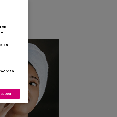
n en
uw
elen
s worden
epteer