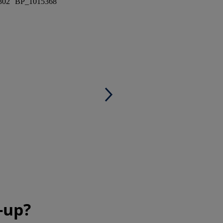
302
BP_1015368
-up?