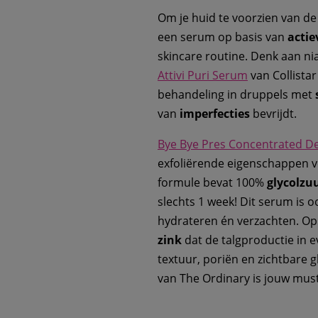
Om je huid te voorzien van d
een serum op basis van
actie
skincare routine. Denk aan nia
Attivi Puri Serum
van Collista
behandeling in druppels met
van
imperfecties
bevrijdt.
Bye Bye Pres Concentrated 
exfoliërende eigenschappen v
formule bevat 100%
glycolzu
slechts 1 week! Dit serum is o
hydrateren én verzachten. O
zink
dat de talgproductie in 
textuur, poriën en zichtbare 
van The Ordinary is jouw mus