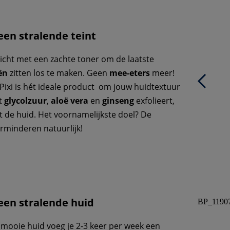
een stralende teint
zicht met een zachte toner om de laatste
ën
zitten los te maken. Geen
mee-eters
meer!
Pixi is hét ideale product om jouw huidtextuur
t
glycolzuur
,
aloë vera
en
ginseng
exfolieert,
rt de huid. Het voornamelijkste doel? De
erminderen natuurlijk!
een stralende huid
BP_1190
, mooie huid voeg je 2-3 keer per week een