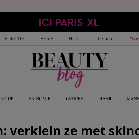
Tijd
Make-Up
Home
Haar
Lichaam
Pro
KE-UP
SKINCARE
GEUREN
HAAR
MAN
: verklein ze met skin