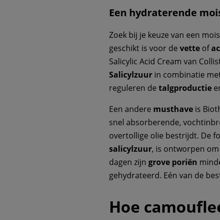
Een hydraterende mois
Zoek bij je keuze van een moi
geschikt is voor de
vette
of
ac
Salicylic Acid Cream van Collis
Salicylzuur
in combinatie me
reguleren de
talgproductie
en
Een andere
musthave
is Bio
snel absorberende, vochtinbr
overtollige olie bestrijdt. De 
salicylzuur
, is ontworpen o
dagen zijn
grove poriën
minder
gehydrateerd. Eén van de be
Hoe camouflee