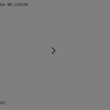
854
BP_1105136
622