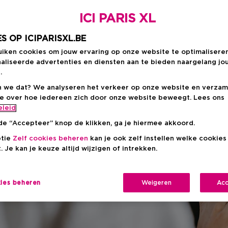
ze met make-up!
ICI PARIS XL
S OP ICIPARISXL.BE
uiken cookies om jouw ervaring op onze website te optimalisere
aliseerde advertenties en diensten aan te bieden naargelang jo
.
 we dat? We analyseren het verkeer op onze website en verzam
ie over hoe iedereen zich door onze website beweegt. Lees ons
eleid
de “Accepteer” knop de klikken, ga je hiermee akkoord.
ptie
Zelf cookies beheren
kan je ook zelf instellen welke cookie
. Je kan je keuze altijd wijzigen of intrekken.
kies beheren
Weigeren
Acc