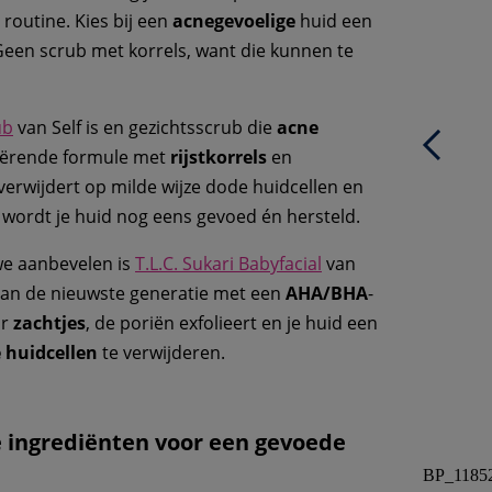
routine. Kies bij een
acnegevoelige
huid een
Geen scrub met korrels, want die kunnen te
ub
van Self is en gezichtsscrub die
acne
iërende formule met
rijstkorrels
en
verwijdert op milde wijze dode huidcellen en
jd wordt je huid nog eens gevoed én hersteld.
we aanbevelen is
T.L.C. Sukari Babyfacial
van
van de nieuwste generatie met een
AHA/BHA
-
ar
zachtjes
, de poriën exfolieert en je huid een
 huidcellen
te verwijderen.
 ingrediënten voor een gevoede
BP_1185