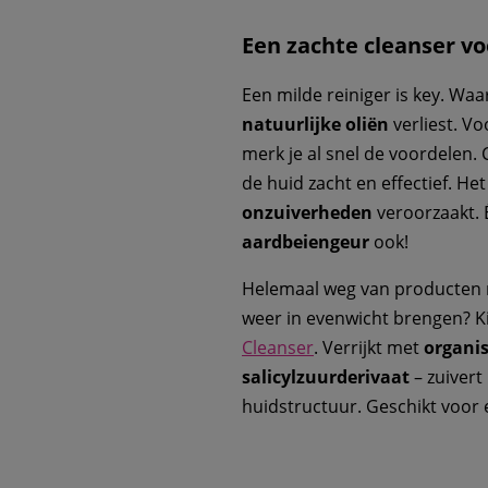
Een zachte cleanser v
Een milde reiniger is key. Wa
natuurlijke oliën
verliest. Vo
merk je al snel de voordelen.
de huid zacht en effectief. He
onzuiverheden
veroorzaakt. 
aardbeiengeur
ook!
Helemaal weg van producten
weer in evenwicht brengen? K
Cleanser
. Verrijkt met
organi
salicylzuurderivaat
– zuivert
huidstructuur. Geschikt voor