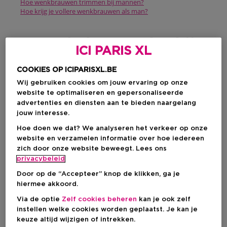
Hoe wenkbrauwen trimmen bij mannen?
Hoe krijg je vollere wenkbrauwen als man?
Waar je best op let bij
ICI PARIS XL
het epileren van
COOKIES OP ICIPARISXL.BE
wenkbrauwen bij
Wij gebruiken cookies om jouw ervaring op onze
website te optimaliseren en gepersonaliseerde
mannen?
advertenties en diensten aan te bieden naargelang
jouw interesse.
Oké, laten we eerlijk zijn: epileren klinkt een beetje eng. Maar
Hoe doen we dat? We analyseren het verkeer op onze
geen zorgen, het valt reuze mee! Het belangrijkste is dat je
website en verzamelen informatie over hoe iedereen
voorzichtig
te werk gaat en niet te enthousiast wordt. Je wilt
zich door onze website beweegt. Lees ons
je wenkbrauwen
vormgeven
, niet weghalen. Hier zijn een
privacybeleid
paar gouden tips om in gedachten te houden:
Door op de “Accepteer” knop de klikken, ga je
Less is more
: begin met het verwijderen van de haartjes
hiermee akkoord.
die er echt uitspringen. Extra haartjes weghalen is later
nog steeds een optie, terwijl het laten teruggroeien een
Via de optie
Zelf cookies beheren
kan je ook zelf
stuk langer duurt.
instellen welke cookies worden geplaatst. Je kan je
keuze altijd wijzigen of intrekken.