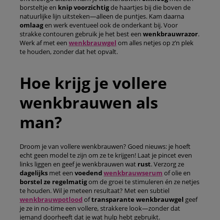
borsteltje en
knip voorzichtig
de haartjes bij die boven de
natuurlijke lijn uitsteken—alleen de puntjes. Kam daarna
omlaag
en werk eventueel ook de onderkant bij. Voor
strakke contouren gebruik je het best een
wenkbrauwrazor
.
Werk af met een
wenkbrauwgel
om alles netjes op z’n plek
te houden, zonder dat het opvalt.
Hoe krijg je vollere
wenkbrauwen als
man?
Droom je van vollere wenkbrauwen? Goed nieuws: je hoeft
echt geen model te zijn om ze te krijgen! Laat je pincet even
links liggen en geef je wenkbrauwen wat
rust
. Verzorg ze
dagelijks
met een
voedend
wenkbrauwserum
of olie en
borstel ze regelmatig
om de groei te stimuleren én ze netjes
te houden. Wil je meteen resultaat? Met een subtiel
wenkbrauwpotlood
of
transparante wenkbrauwgel
geef
je ze in no-time een vollere, strakkere look—zonder dat
iemand doorheeft dat je wat hulp hebt gebruikt.