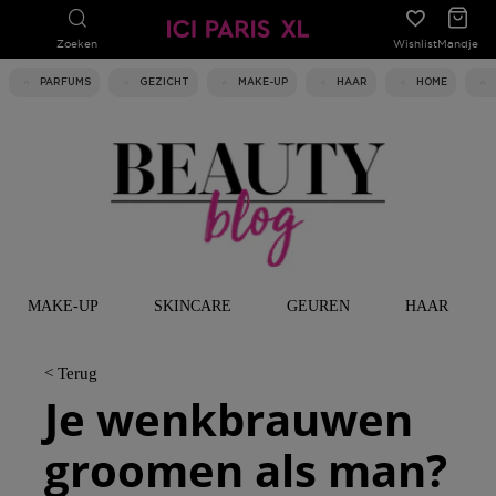
Zoeken
Wishlist
Mandje
PARFUMS
GEZICHT
MAKE-UP
HAAR
HOME
MAKE-UP
SKINCARE
GEUREN
HAAR
< Terug
Je wenkbrauwen
groomen als man?