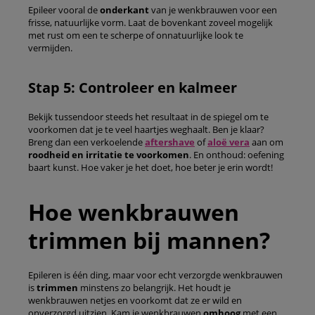
Epileer vooral de
onderkant
van je wenkbrauwen voor een
frisse, natuurlijke vorm. Laat de bovenkant zoveel mogelijk
met rust om een te scherpe of onnatuurlijke look te
vermijden.
Stap 5: Controleer en kalmeer
Bekijk tussendoor steeds het resultaat in de spiegel om te
voorkomen dat je te veel haartjes weghaalt. Ben je klaar?
Breng dan een verkoelende
aftershave
of
aloë vera
aan om
roodheid en irritatie te voorkomen
. En onthoud: oefening
baart kunst. Hoe vaker je het doet, hoe beter je erin wordt!
Hoe wenkbrauwen
trimmen bij mannen?
Epileren is één ding, maar voor echt verzorgde wenkbrauwen
is
trimmen
minstens zo belangrijk. Het houdt je
wenkbrauwen netjes en voorkomt dat ze er wild en
onverzorgd uitzien. Kam je wenkbrauwen
omhoog
met een