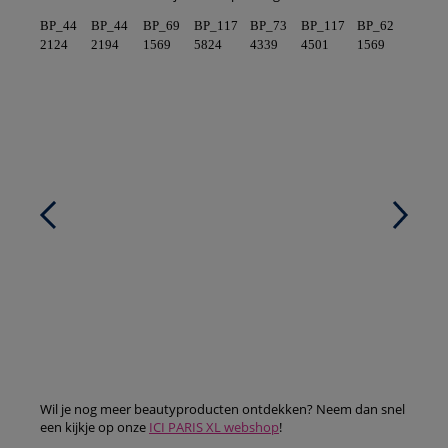
BP_44
BP_44
BP_69
BP_117
BP_73
BP_117
BP_62
2124
2194
1569
5824
4339
4501
1569
Wil je nog meer beautyproducten ontdekken? Neem dan snel
een kijkje op onze
ICI PARIS XL webshop
!