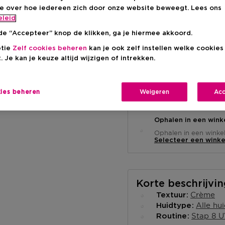
Aanbevolen verkoop
-18%
ie over hoe iedereen zich door onze website beweegt. Lees ons
eleid
de “Accepteer” knop de klikken, ga je hiermee akkoord.
ptie
Zelf cookies beheren
kan je ook zelf instellen welke cookie
. Je kan je keuze altijd wijzigen of intrekken.
Levering aan huis
kies beheren
Weigeren
Acc
-
Op voorraad
Ophalen in een wink
Ophalen in een winkel 
Selecteer een winke
Korte beschrijvi
Crème
Textuur
Alle hu
Huidtype
Stap 8 
Routine