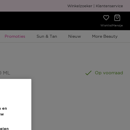
Gratis cadeauverpakking
Winkelzoeker
Klantenservice
Wishlist
Mandje
Tijdelijke Promotie
Promoties
Sun & Tan
Nieuw
More Beauty
0 ML
Op voorraad
n en
uw
s
elen