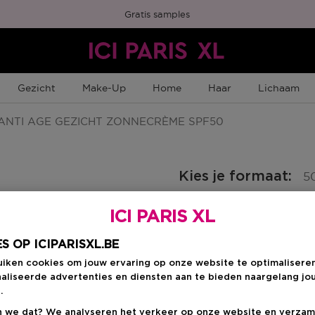
Gratis samples
Gezicht
Make-Up
Home
Haar
Lichaam
ANTI AGE GEZICHT ZONNECRÈME SPF50
Kies je formaat
:
5
ICI PARIS XL
50 ML
en
Kortingsprijs
€ 31,16
€ 38,00
S OP ICIPARISXL.BE
uiken cookies om jouw ervaring op onze website te optimalisere
aliseerde advertenties en diensten aan te bieden naargelang jo
Kortingsprij
€ 31,16
.
 we dat? We analyseren het verkeer op onze website en verzam