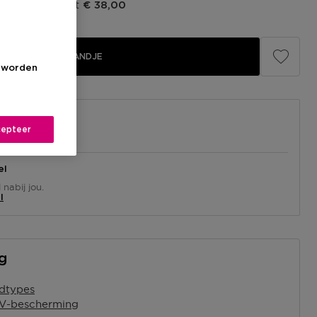
prijs fabrikant
€ 38,00
IN WINKELMANDJE
s worden
epteer
el
nabij jou.
l
ng
idtypes
UV-bescherming