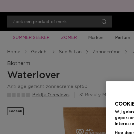
Tijdelijke Promotie
Tijdelijke Promotie
SUMMER SEEKER
ZOMER
Merken
Parfum
Home
Gezicht
Sun & Tan
Zonnecrème
Biotherm
Waterlover
anti age gezicht zonnecrème spf50
Bekijk 0 reviews
31 Beauty Member Punt
COOKIE
Cadeau
Wij gebr
geperson
interesse
Hoe doen