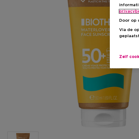
informat
privacyb
Door op 
Via de o
geplaatst
Zelf coo