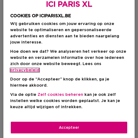
ICI PARIS XL
COOKIES OP ICIPARISXL.BE
Wij gebruiken cookies om jouw ervaring op onze
website te optimaliseren en gepersonaliseerde
advertenties en diensten aan te bieden naargelang
jouw interesse.
Hoe doen we dat? We analyseren het verkeer op onze
website en verzamelen informatie over hoe iedereen
zich door onze website beweegt. Lees ons
Kies je kleur
privacybeleid
Door op de “Accepteer” knop de klikken, ga je
Golden brick-red blush
Op voorraad
hiermee akkoord.
Via de optie
Zelf cookies beheren
kan je ook zelf
instellen welke cookies worden geplaatst. Je kan je
€ 31,26
keuze altijd wijzigen of intrekken.
Accepteer
IN WINKELMANDJE