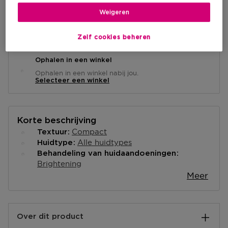
Weigeren
Levering aan huis
-
Op voorraad
Zelf cookies beheren
Ophalen in een winkel
Ophalen in een winkel nabij jou.
Selecteer een winkel
Korte beschrijving
Compact
Textuur
Alle huidtypes
Huidtype
Behandeling van huidaandoeningen
Brightening
Meer
Over dit product