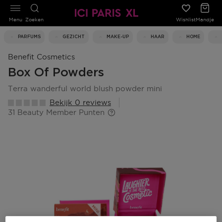
Menu
Zoeken
Wishlist
Mandje
PARFUMS
GEZICHT
MAKE-UP
HAAR
HOME
Benefit Cosmetics
Box Of Powders
terra wanderful world blush powder mini
Bekijk 0 reviews
31 Beauty Member Punten