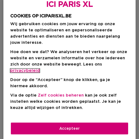
ICI PARIS XL
COOKIES OP ICIPARISXL.BE
Wij gebruiken cookies om jouw ervaring op onze
website te optimaliseren en gepersonaliseerde
advertenties en diensten aan te bieden naargelang
jouw interesse.
Hoe doen we dat? We analyseren het verkeer op onze
website en verzamelen informatie over hoe iedereen
zich door onze website beweegt. Lees ons
Kies je kleur
privacybeleid
Door op de “Accepteer” knop de klikken, ga je
508 - ECCENTRIC
Op voorraad
hiermee akkoord.
Via de optie
Zelf cookies beheren
kan je ook zelf
instellen welke cookies worden geplaatst. Je kan je
€ 52,00
keuze altijd wijzigen of intrekken.
Accepteer
IN WINKELMANDJE