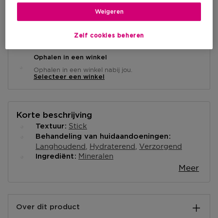
Weigeren
Levering aan huis
-
Op voorraad
Zelf cookies beheren
Ophalen in een winkel
Ophalen in een winkel nabij jou.
Selecteer een winkel
Korte beschrijving
Stick
Textuur
Behandeling van huidaandoeningen
Langhoudend
Hydraterend
Verzorgend
Mineralen
Ingrediënt
Meer
Over dit product