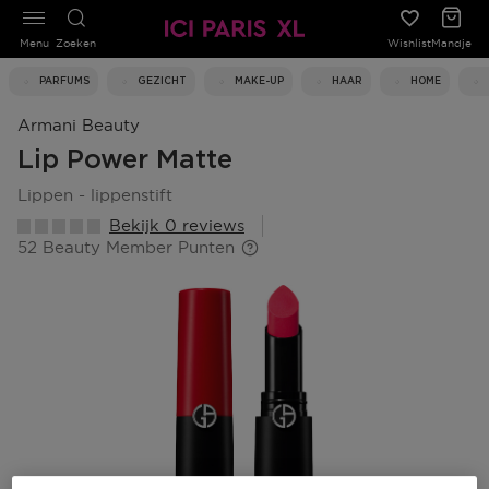
Menu
Zoeken
Wishlist
Mandje
PARFUMS
GEZICHT
MAKE-UP
HAAR
HOME
Armani Beauty
Lip Power Matte
lippen - lippenstift
Bekijk 0 reviews
52 Beauty Member Punten