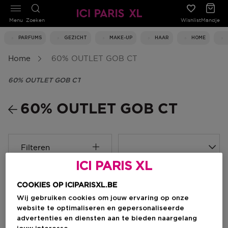
Menu
Zoeken
Wishlist
Mandje
PARFUMS
GEZICHT
MAKE-UP
HAAR
HOME
Home
60% OUTLET GOB CT
60% OUTLET GOB CT
60% OUTLET GOB CT
Filteren
ICI PARIS XL
0 Resultaten
COOKIES OP ICIPARISXL.BE
Wij gebruiken cookies om jouw ervaring op onze
website te optimaliseren en gepersonaliseerde
advertenties en diensten aan te bieden naargelang