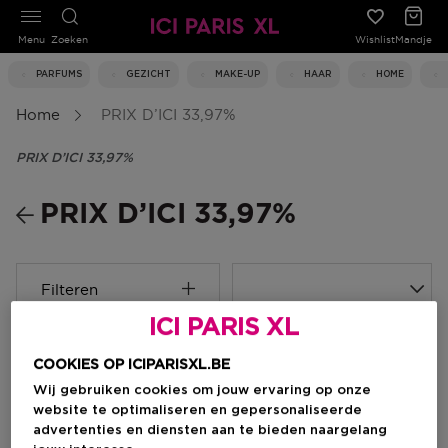
Menu
Zoeken
Wishlist
Mandje
PARFUMS
GEZICHT
MAKE-UP
HAAR
HOME
Home
PRIX D’ICI 33,97%
PRIX D’ICI 33,97%
PRIX D’ICI 33,97%
Filteren
ICI PARIS XL
1 Resultaten
COOKIES OP ICIPARISXL.BE
Wij gebruiken cookies om jouw ervaring op onze
-35%
website te optimaliseren en gepersonaliseerde
advertenties en diensten aan te bieden naargelang