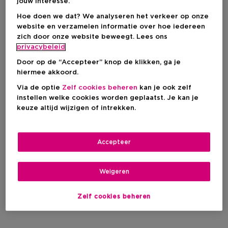
jouw interesse.
Hoe doen we dat? We analyseren het verkeer op onze
website en verzamelen informatie over hoe iedereen
zich door onze website beweegt. Lees ons
privacybeleid
Door op de “Accepteer” knop de klikken, ga je
hiermee akkoord.
Via de optie
Zelf cookies beheren
kan je ook zelf
Bestseller
Cadeau
instellen welke cookies worden geplaatst. Je kan je
keuze altijd wijzigen of intrekken.
YVES SAINT LAURENT
Myslf
Accepteer
Eau De Parfum - Navulbaar
Herenparfum
Weigeren
Kortingsprijs
Vanaf
€ 21,75
Aanbevolen verkoopprijs fabrikant
Zelf cookies beheren
€ 29,00
106