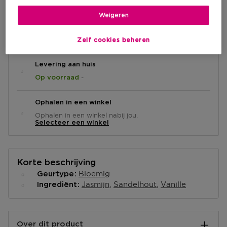
Weigeren
IN WINKELMANDJE
Zelf cookies beheren
Levering aan huis
-
Op voorraad
Ophalen in een winkel
Ophalen in een winkel nabij jou.
Selecteer een winkel
Korte beschrijving
Bloemig
Geurtype
Jasmijn
Sandelhout
Vanille
Ingrediënt
Over dit product