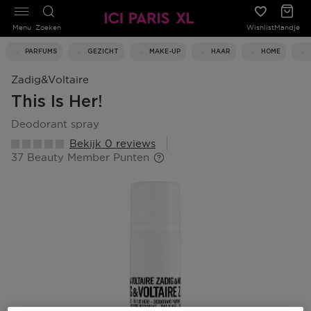
Menu
Zoeken
Wishlist
Mandje
PARFUMS
GEZICHT
MAKE-UP
HAAR
HOME
Zadig&voltaire
This Is Her!
deodorant spray
Bekijk 0 reviews
37 Beauty Member Punten