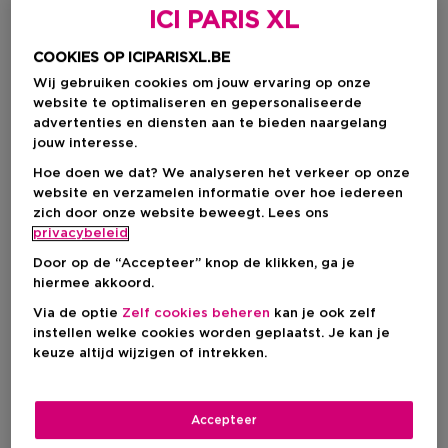
ICI PARIS XL
COOKIES OP ICIPARISXL.BE
Wij gebruiken cookies om jouw ervaring op onze
website te optimaliseren en gepersonaliseerde
advertenties en diensten aan te bieden naargelang
jouw interesse.
Hoe doen we dat? We analyseren het verkeer op onze
website en verzamelen informatie over hoe iedereen
zich door onze website beweegt. Lees ons
Kies je formaat
privacybeleid
100 ML
Op voorraad
Door op de “Accepteer” knop de klikken, ga je
hiermee akkoord.
100 ML
Via de optie
Zelf cookies beheren
kan je ook zelf
Kortingsprijs
€ 37,10
instellen welke cookies worden geplaatst. Je kan je
€ 43,65
keuze altijd wijzigen of intrekken.
Kortingsprijs
€ 37,10
Accepteer
Aanbevolen verkoopprijs fabrikant
€ 43,65
-15%