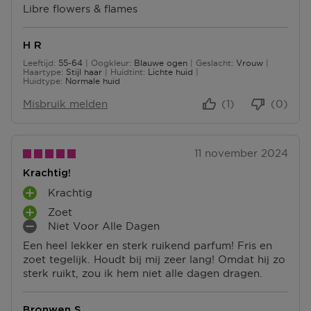
S
Libre flowers & flames
U
I
U
P
S
N
N
U
P
P
T
N
H R
U
U
E
T
Leeftijd
55-64
Oogkleur
Blauwe ogen
Geslacht
Vrouw
N
N
N
55 tot 64
E
Haartype
Stijl haar
Huidtint
Lichte huid
T
T
Huidtype
Normale huid
N
E
E
Misbruik melden
(1)
(0)
N
N
11 november 2024
Krachtig!
Krachtig
P
Zoet
L
P
Niet Voor Alle Dagen
U
L
M
S
Een heel lekker en sterk ruikend parfum! Fris en
U
I
P
zoet tegelijk. Houdt bij mij zeer lang! Omdat hij zo
S
N
U
sterk ruikt, zou ik hem niet alle dagen dragen.
P
P
N
U
U
T
N
N
E
Bronwen S