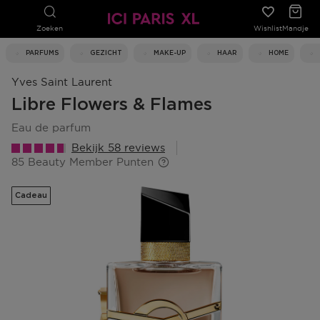
Zoeken
Wishlist
Mandje
PARFUMS
GEZICHT
MAKE-UP
HAAR
HOME
Yves Saint Laurent
Libre Flowers & Flames
eau de parfum
Bekijk 58 reviews
85 Beauty Member Punten
Cadeau