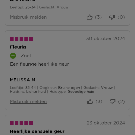
T
T
N
Leeftijd
25-34
Geslacht
Vrouw
E
E
25 tot 34
N
N
Misbruik melden
(3)
(0)
30 oktober 2024
Fleurig
Zoet
P
Een fleurige heerlijke geur
L
U
S
MELISSA M
P
Leeftijd
35-44
Oogkleur
Bruine ogen
Geslacht
Vrouw
U
35 tot 44
Huidtint
Lichte huid
Huidtype
Gevoelige huid
N
T
Misbruik melden
(3)
(2)
E
N
23 oktober 2024
Heerlijke sensuele geur