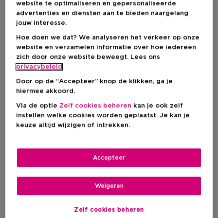
website te optimaliseren en gepersonaliseerde
advertenties en diensten aan te bieden naargelang
jouw interesse.
IN WINKELMANDJE
Hoe doen we dat? We analyseren het verkeer op onze
website en verzamelen informatie over hoe iedereen
zich door onze website beweegt. Lees ons
Levering aan huis
privacybeleid
-
Op voorraad
Door op de “Accepteer” knop de klikken, ga je
hiermee akkoord.
Ophalen in een winkel
Via de optie
Zelf cookies beheren
kan je ook zelf
Ophalen in een winkel nabij jou.
instellen welke cookies worden geplaatst. Je kan je
Selecteer een winkel
keuze altijd wijzigen of intrekken.
Korte beschrijving
Accepteer
Liquid
Textuur
Bloemig
Geurtype
Vanille
Lavendel
Oranjebloesem
Weigeren
Ingrediënt
Zelf cookies beheren