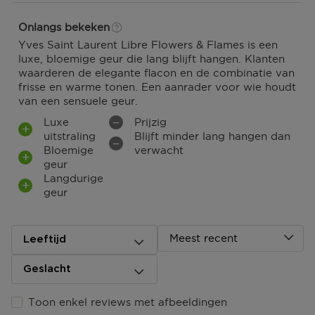
Afhalen in één van onze winkels of een postpunt?
Zodra jouw pakket klaar ligt dan ontvang je een mail.
Onlangs bekeken
Deze kun je op vertoon van de track & trace code
Yves Saint Laurent Libre Flowers & Flames is een
ophalen.
luxe, bloemige geur die lang blijft hangen. Klanten
waarderen de elegante flacon en de combinatie van
Ga naar meer info en FAQ’s over levering.
frisse en warme tonen. Een aanrader voor wie houdt
van een sensuele geur.
Retourneren
Luxe
Prijzig
uitstraling
Blijft minder lang hangen dan
Terugsturen
Bloemige
verwacht
Na ontvangst van jouw bestelling producten heb je 14
geur
dagen om deze (gedeeltelijk) terug te sturen of te
Langdurige
herroepen. Na de herroeping heb je dan nog eens 14
geur
dagen de tijd om de producten te retourneren. Om
jouw bestelling te herroepen, kun je contact met ons
opnemen of gebruikmaken van een
modelformulier
voor herroeping
.
Meest recent
Leeftijd
Omruilen of terugbrengen in de winkel
Geslacht
Je mag het product ook terugbrengen of omruilen in
een winkel bij jou in de buurt. Hiervoor hoef je geen
Toon enkel reviews met afbeeldingen
retourformulier in te vullen. Neem wel je