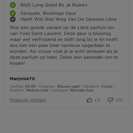
Blijft Lang Goed Bij Je Ruiken
P
Sensuele, Bloemige Geur
L
P
Heeft Wel Wat Weg Van De Gewone Libre
U
L
M
S
Wat een goede variant op de Libre parfum lijn
U
I
P
van Yves Saint Laurent. Deze geur is bloemig
S
N
U
maar wel verfrissend en blijft lang bij je en hoeft
P
P
N
dus niet een paar keer opnieuw opgedaan te
U
U
T
worden. Als vrouw voel je je echt sensueel als je
N
N
E
deze parfum op hebt. Zeker een aanrader om te
T
T
N
kopen!
E
E
N
N
Marjonie70
Leeftijd
45-54
Oogkleur
Blauwe ogen
Geslacht
Vrouw
45 tot 54
Huidtint
Medium huid
Huidtype
Normale huid
Misbruik melden
(1)
(0)