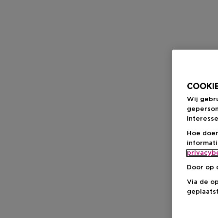
COOKIE
Wij gebr
geperson
interesse
Hoe doen
informat
privacyb
Door op 
Via de o
geplaatst