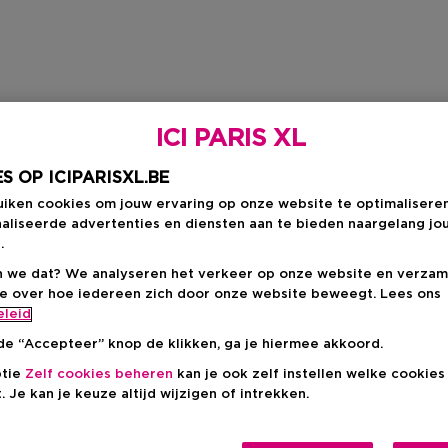
ICI PARIS XL
S OP ICIPARISXL.BE
uiken cookies om jouw ervaring op onze website te optimalisere
aliseerde advertenties en diensten aan te bieden naargelang jo
.
 we dat? We analyseren het verkeer op onze website en verzam
ie over hoe iedereen zich door onze website beweegt. Lees ons
eleid
de “Accepteer” knop de klikken, ga je hiermee akkoord.
ptie
Zelf cookies beheren
kan je ook zelf instellen welke cookie
. Je kan je keuze altijd wijzigen of intrekken.