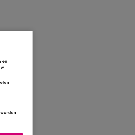
n en
uw
elen
s worden