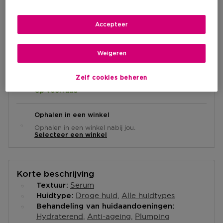
€ 9,90
Accepteer
IN WINKELMANDJE
Weigeren
Zelf cookies beheren
Levering aan huis
-
Op voorraad
Ophalen in een winkel
Ophalen in een winkel nabij jou.
Selecteer een winkel
Korte beschrijving
Serum
Textuur
Droge huid
Alle huidtypes
Huidtype
Behandeling van huidaandoeningen
Hydraterend
Anti-ageing
Plumping