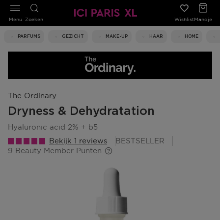
Menu
Zoeken
Wishlist
Mandje
PARFUMS
GEZICHT
MAKE-UP
HAAR
HOME
The Ordinary
Dryness & Dehydratation
hyaluronic acid 2% + b5
Bekijk 1 reviews
BESTSELLER
9 Beauty Member Punten