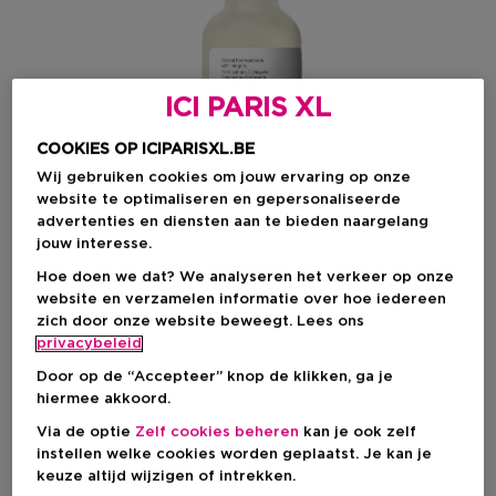
ICI PARIS XL
COOKIES OP ICIPARISXL.BE
Wij gebruiken cookies om jouw ervaring op onze
website te optimaliseren en gepersonaliseerde
advertenties en diensten aan te bieden naargelang
jouw interesse.
Hoe doen we dat? We analyseren het verkeer op onze
website en verzamelen informatie over hoe iedereen
zich door onze website beweegt. Lees ons
Kies je formaat
privacybeleid
Door op de “Accepteer” knop de klikken, ga je
30 ML
Op voorraad
hiermee akkoord.
Via de optie
Zelf cookies beheren
kan je ook zelf
30 ML
60 ML
instellen welke cookies worden geplaatst. Je kan je
€ 9,90
€ 17,40
keuze altijd wijzigen of intrekken.