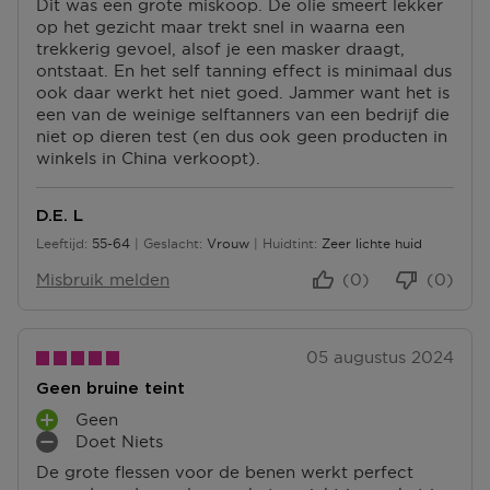
Dit was een grote miskoop. De olie smeert lekker
I
op het gezicht maar trekt snel in waarna een
N
trekkerig gevoel, alsof je een masker draagt,
P
ontstaat. En het self tanning effect is minimaal dus
U
ook daar werkt het niet goed. Jammer want het is
N
een van de weinige selftanners van een bedrijf die
T
niet op dieren test (en dus ook geen producten in
E
winkels in China verkoopt).
N
D.E. L
Leeftijd
55-64
Geslacht
Vrouw
Huidtint
Zeer lichte huid
55 tot 64
Misbruik melden
(0)
(0)
05 augustus 2024
Geen bruine teint
Geen
P
Doet Niets
L
M
De grote flessen voor de benen werkt perfect
U
I