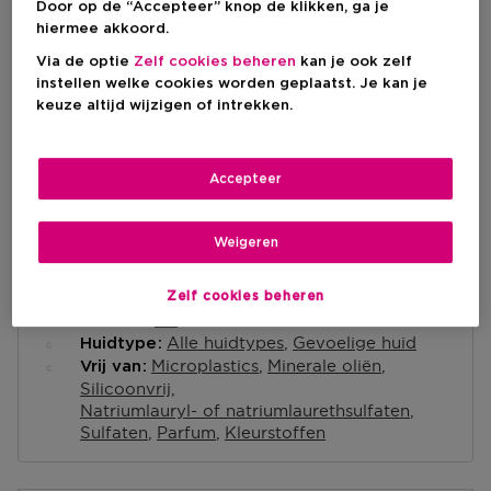
IN WINKELMANDJE
Door op de “Accepteer” knop de klikken, ga je
hiermee akkoord.
Via de optie
Zelf cookies beheren
kan je ook zelf
Levering aan huis
instellen welke cookies worden geplaatst. Je kan je
keuze altijd wijzigen of intrekken.
-
Op voorraad
Ophalen in een winkel
Accepteer
Ophalen in een winkel nabij jou.
Selecteer een winkel
Weigeren
Korte beschrijving
Zelf cookies beheren
Oil
Textuur
Alle huidtypes
Gevoelige huid
Huidtype
Microplastics
Minerale oliën
Vrij van
Silicoonvrij
Natriumlauryl- of natriumlaurethsulfaten
Sulfaten
Parfum
Kleurstoffen