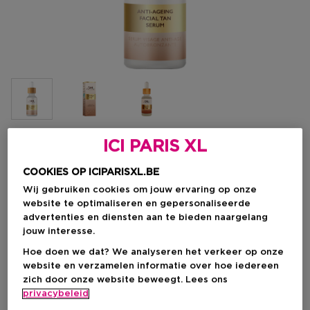
ICI PARIS XL
Kies je formaat
COOKIES OP ICIPARISXL.BE
30 ML
Op voorraad
Wij gebruiken cookies om jouw ervaring op onze
website te optimaliseren en gepersonaliseerde
30 ML
advertenties en diensten aan te bieden naargelang
€ 51,95
jouw interesse.
Hoe doen we dat? We analyseren het verkeer op onze
€ 51,95
website en verzamelen informatie over hoe iedereen
zich door onze website beweegt. Lees ons
privacybeleid