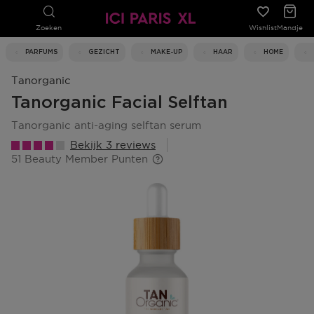
Zoeken
Wishlist
Mandje
PARFUMS
GEZICHT
MAKE-UP
HAAR
HOME
Tanorganic
Tanorganic Facial Selftan
tanorganic anti-aging selftan serum
Bekijk 3 reviews
51 Beauty Member Punten