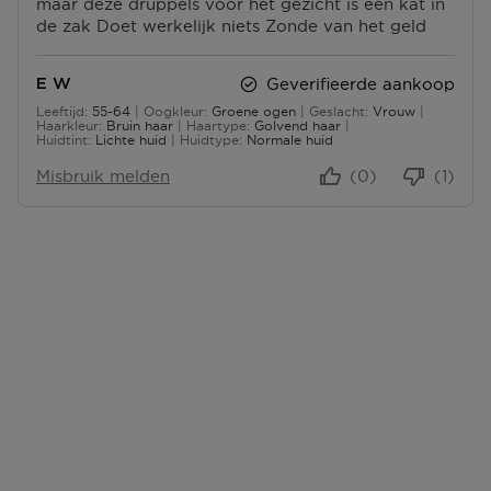
maar deze druppels voor het gezicht is een kat in
S
N
de zak Doet werkelijk niets Zonde van het geld
P
P
U
U
N
N
Geverifieerde aankoop
E W
T
T
Leeftijd
55-64
Oogkleur
Groene ogen
Geslacht
Vrouw
E
E
55 tot 64
Haarkleur
Bruin haar
Haartype
Golvend haar
N
N
Huidtint
Lichte huid
Huidtype
Normale huid
Misbruik melden
(0)
(1)