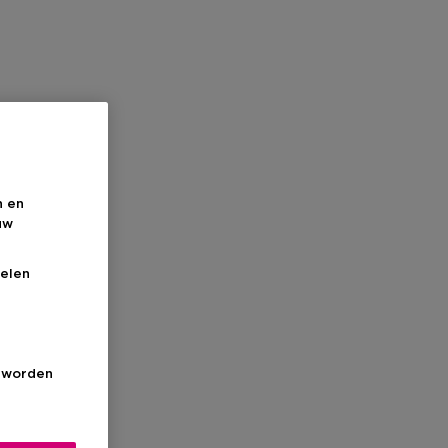
n en
uw
elen
s worden