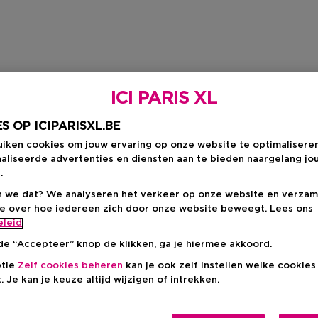
ICI PARIS XL
S OP ICIPARISXL.BE
uiken cookies om jouw ervaring op onze website te optimalisere
aliseerde advertenties en diensten aan te bieden naargelang jo
.
 we dat? We analyseren het verkeer op onze website en verzam
ie over hoe iedereen zich door onze website beweegt. Lees ons
eleid
de “Accepteer” knop de klikken, ga je hiermee akkoord.
ptie
Zelf cookies beheren
kan je ook zelf instellen welke cookie
. Je kan je keuze altijd wijzigen of intrekken.