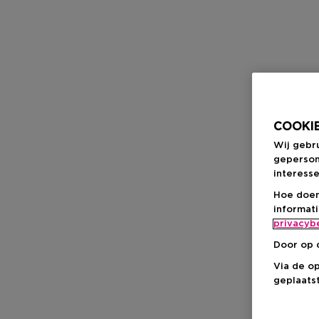
COOKIE
Wij gebr
geperson
interesse
Hoe doen
informat
privacyb
Door op 
Via de o
geplaatst