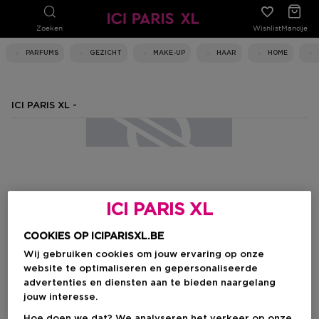
Zoeken
Wishlist
Mandje
PARFUMS
GEZICHT
MAKE-UP
HAAR
HOME
ICI PARIS XL -
ICI PARIS XL
COOKIES OP ICIPARISXL.BE
Wij gebruiken cookies om jouw ervaring op onze
website te optimaliseren en gepersonaliseerde
advertenties en diensten aan te bieden naargelang
jouw interesse.
Hoe doen we dat? We analyseren het verkeer op onze