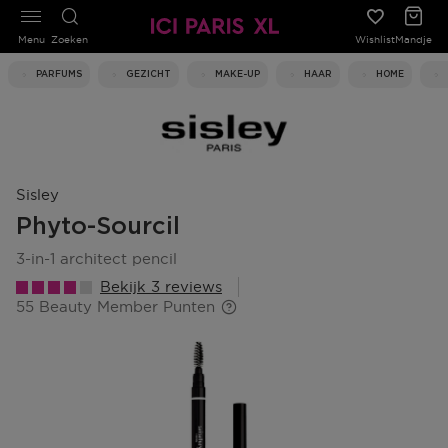
Menu
Zoeken
Wishlist
Mandje
PARFUMS
GEZICHT
MAKE-UP
HAAR
HOME
Sisley
Phyto-Sourcil
3-in-1 architect pencil
Bekijk 3 reviews
55 Beauty Member Punten