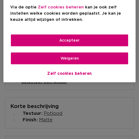
Aanbevolen verkoopprijs fabrikant
€ 62,00
-10%
Via de optie
Zelf cookies beheren
kan je ook zelf
instellen welke cookies worden geplaatst. Je kan je
keuze altijd wijzigen of intrekken.
IN WINKELMANDJE
Accepteer
Levering aan huis
-
Op voorraad
Weigeren
Ophalen in een winkel
Zelf cookies beheren
Ophalen in een winkel nabij jou.
Selecteer een winkel
Korte beschrijving
Potlood
Textuur
Matte
Finish