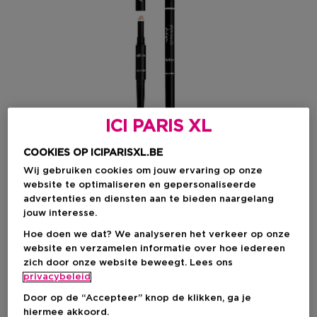
ICI PARIS XL
COOKIES OP ICIPARISXL.BE
Wij gebruiken cookies om jouw ervaring op onze
website te optimaliseren en gepersonaliseerde
advertenties en diensten aan te bieden naargelang
jouw interesse.
Kies je kleur
Hoe doen we dat? We analyseren het verkeer op onze
1 Cappuccino
Op voorraad
website en verzamelen informatie over hoe iedereen
zich door onze website beweegt. Lees ons
privacybeleid
Door op de “Accepteer” knop de klikken, ga je
Kortingsprijs
€ 55,80
hiermee akkoord.