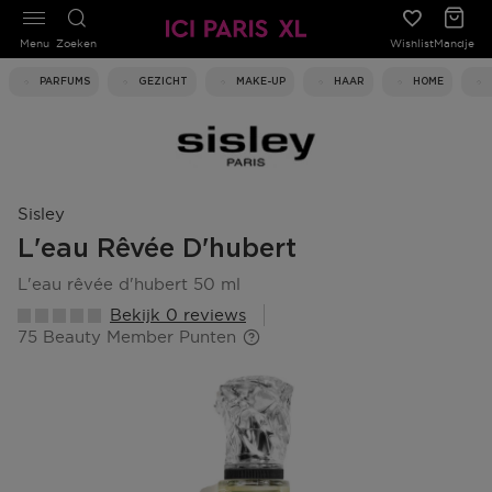
Menu
Zoeken
Wishlist
Mandje
PARFUMS
GEZICHT
MAKE-UP
HAAR
HOME
Sisley
L'eau Rêvée D'hubert
l'eau rêvée d'hubert 50 ml
Bekijk 0 reviews
75 Beauty Member Punten