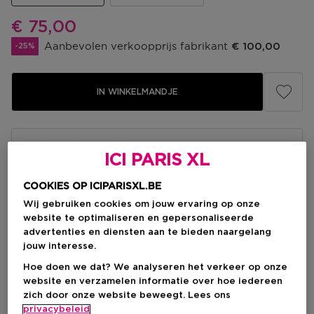
Kortingsprijs
€ 75,00
Aanbevolen verkoopprijs fabrikant
€ 100,00
-25%
IN WINKELMANDJE
Levering aan huis
ICI PARIS XL
-
Op voorraad
COOKIES OP ICIPARISXL.BE
Ophalen in een winkel
Wij gebruiken cookies om jouw ervaring op onze
Ophalen in een winkel nabij jou.
website te optimaliseren en gepersonaliseerde
Selecteer een winkel
advertenties en diensten aan te bieden naargelang
jouw interesse.
Hoe doen we dat? We analyseren het verkeer op onze
Korte beschrijving
website en verzamelen informatie over hoe iedereen
Houtachtig
zich door onze website beweegt. Lees ons
Geurtype
privacybeleid
Cederhout
Patchouli
Roos
Ingrediënt