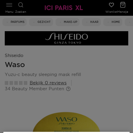
Menu
Zoeken
Wishlist
Mandje
PARFUMS
GEZICHT
MAKE-UP
HAAR
HOME
Shiseido
Waso
yuzu-c beauty sleeping mask refill
Bekijk 0 reviews
34 Beauty Member Punten