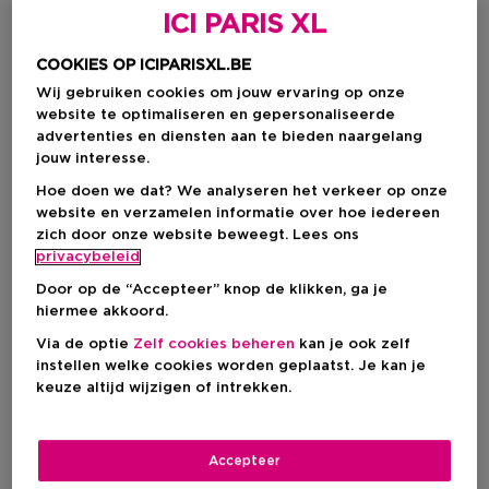
ICI PARIS XL
COOKIES OP ICIPARISXL.BE
Wij gebruiken cookies om jouw ervaring op onze
website te optimaliseren en gepersonaliseerde
advertenties en diensten aan te bieden naargelang
jouw interesse.
Hoe doen we dat? We analyseren het verkeer op onze
website en verzamelen informatie over hoe iedereen
zich door onze website beweegt. Lees ons
privacybeleid
Door op de “Accepteer” knop de klikken, ga je
hiermee akkoord.
Kies je formaat
Via de optie
Zelf cookies beheren
kan je ook zelf
instellen welke cookies worden geplaatst. Je kan je
50 ML
Op voorraad
keuze altijd wijzigen of intrekken.
50 ML
Kortingsprijs
€ 34,80
Accepteer
€ 40,00