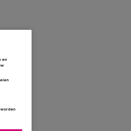
n en
uw
elen
s worden