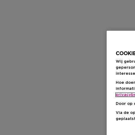
COOKIE
Wij gebr
geperson
interesse
Hoe doen
informat
privacyb
Door op 
Via de o
geplaatst