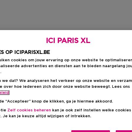
ICI PARIS XL
S OP ICIPARISXL.BE
uiken cookies om jouw ervaring op onze website te optimalisere
aliseerde advertenties en diensten aan te bieden naargelang jo
.
 we dat? We analyseren het verkeer op onze website en verzam
ie over hoe iedereen zich door onze website beweegt. Lees ons
eleid
de “Accepteer” knop de klikken, ga je hiermee akkoord.
ptie
Zelf cookies beheren
kan je ook zelf instellen welke cookie
. Je kan je keuze altijd wijzigen of intrekken.