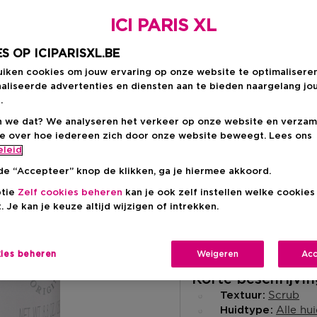
€ 16,90
ICI PARIS XL
S OP ICIPARISXL.BE
uiken cookies om jouw ervaring op onze website te optimalisere
aliseerde advertenties en diensten aan te bieden naargelang jo
.
 we dat? We analyseren het verkeer op onze website en verzam
ie over hoe iedereen zich door onze website beweegt. Lees ons
Levering aan huis
eleid
-
Op voorraad
de “Accepteer” knop de klikken, ga je hiermee akkoord.
Ophalen in een wink
ptie
Zelf cookies beheren
kan je ook zelf instellen welke cookie
. Je kan je keuze altijd wijzigen of intrekken.
Ophalen in een winkel 
Selecteer een winke
kies beheren
Weigeren
Acc
Korte beschrijvi
Scrub
Textuur
Alle hu
Huidtype