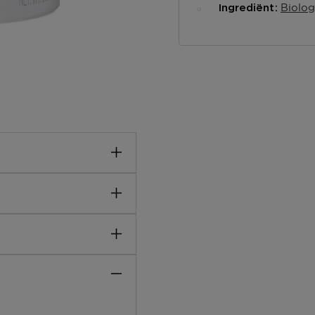
Biolog
Ingrediënt
en heerlijke
nsieve wijze te