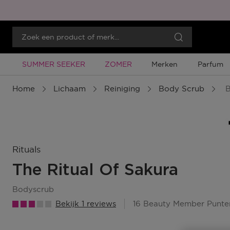
Tijdelijke Promotie
Tijdelijke Promotie
SUMMER SEEKER
ZOMER
Merken
Parfum
Home
Lichaam
Reiniging
Body Scrub
B
Rituals
The Ritual Of Sakura
bodyscrub
Bekijk 1 reviews
16 Beauty Member Punte