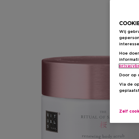
COOKIE
Wij gebr
geperson
interesse
Hoe doen
informat
privacyb
Door op 
Via de o
geplaatst
Zelf coo