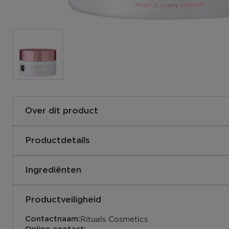
Over dit product
Bodyscrub op basis van een rijke combinatie van suiker 
verzachtende oliën om dode huidcellen op milde en inte
Productdetails
verwijderen
8719134230758
EAN code:
Ingrediënten
Productveiligheid
Rituals Cosmetics
Contactnaam: