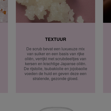
 dagen om deze
erroeping heb je dan nog
Om jouw bestelling te
TEXTUUR
kmaken van een
De scrub bevat een luxueuze mix
van suiker en een basis van rijke
oliën, verrijkt met scrubdeeltjes van
 winkel bij jou in de
kersen en krachtige Japanse oliën.
n. Neem wel je
De rijstolie, tsubakiolie en jojobaolie
voeden de huid en geven deze een
stralende, gezonde gloed.
agina.