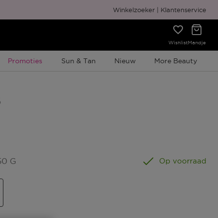
Gratis cadeauverpakking
Winkelzoeker
Klantenservice
Wishlist
Mandje
Tijdelijke Promotie
Promoties
Sun & Tan
Nieuw
More Beauty
50 G
Op voorraad