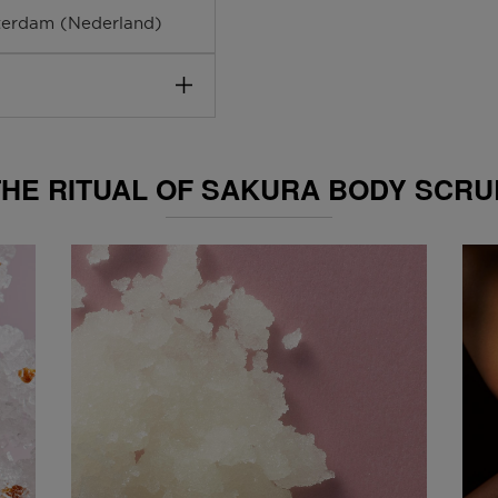
terdam (Nederland)
in één van onze winkels
THE RITUAL OF SAKURA BODY SCRUB
ens het bestellen in jouw
25,- gratis. Daarnaast
elling na 1 uur klaar in
 tussen 08.00 en 17.00
riefje achter in je
Deze kun je op vertoon