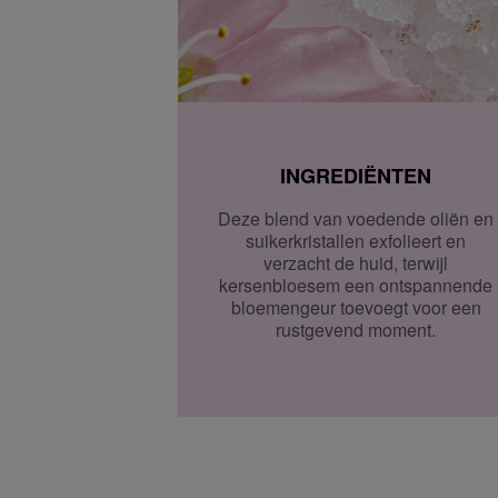
Ga naar meer info en FAQ’s over levering.
Retourneren
Terugsturen
Na ontvangst van jouw bestelling producten heb je 14
(gedeeltelijk) terug te sturen of te herroepen. Na de h
eens 14 dagen de tijd om de producten te retourneren. 
INGREDIËNTEN
herroepen, kun je contact met ons opnemen of gebrui
modelformulier voor herroeping
.
Deze blend van voedende oliën en
suikerkristallen exfolieert en
Omruilen of terugbrengen in de winkel
verzacht de huid, terwijl
Je mag het product ook terugbrengen of omruilen in een
kersenbloesem een ontspannende
buurt. Hiervoor hoef je geen retourformulier in te vulle
bloemengeur toevoegt voor een
orderbevestiging mee.
rustgevend moment.​
Ga naar meer info en FAQ’s over retourneren.
Meer vragen rond bestellen? Die vind je op onze FAQ p