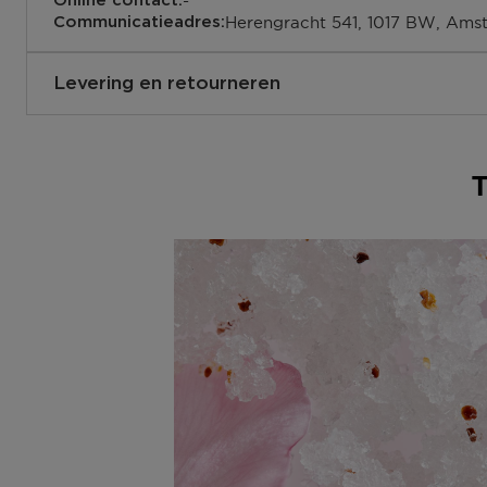
-
Online contact:
Herengracht 541, 1017 BW, Ams
Communicatieadres:
Levering en retourneren
Hoe verloopt de levering?
Je kunt jouw bestelling laten bezorgen op je huisadres, 
of bij een postpunt. De verwachte leverdatum zie je tijd
winkelmandje. We bezorgen al jouw bestellingen vanaf €
kun je ook kiezen voor Click & Collect, dan ligt jouw best
de door jou gekozen winkel
Bezorging aan huis of op een ander adres in Belgïe?
Bpost bezorgt van maandag t/m vrijdag bij jou bezorgd
uur. Ben je niet thuis? De bezorger laat een aanbiedingsb
brievenbus van locatie waar je jouw pakje kan ophalen.
Afhalen in één van onze winkels of een postpunt?
Zodra jouw pakket klaar ligt dan ontvang je een mail. 
van de track & trace code ophalen.