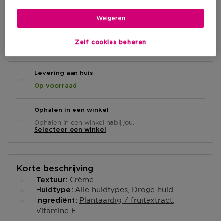
€ 24,90
Weigeren
IN WINKELMANDJE
Zelf cookies beheren
Levering aan huis
-
Op voorraad
Ophalen in een winkel
Ophalen in een winkel nabij jou.
Selecteer een winkel
Korte beschrijving
Crème
Textuur
Alle huidtypes
Droge huid
Huidtype
Plantaardig / fruitextract
Ingrediënt
Vitamine E