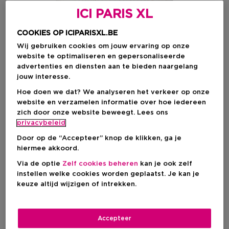
ICI PARIS XL
COOKIES OP ICIPARISXL.BE
Wij gebruiken cookies om jouw ervaring op onze
website te optimaliseren en gepersonaliseerde
advertenties en diensten aan te bieden naargelang
jouw interesse.
Hoe doen we dat? We analyseren het verkeer op onze
website en verzamelen informatie over hoe iedereen
zich door onze website beweegt. Lees ons
privacybeleid
Door op de “Accepteer” knop de klikken, ga je
hiermee akkoord.
Kies je formaat
Via de optie
Zelf cookies beheren
kan je ook zelf
220 ML
Op voorraad
instellen welke cookies worden geplaatst. Je kan je
keuze altijd wijzigen of intrekken.
220 ML
€ 24,90
Accepteer