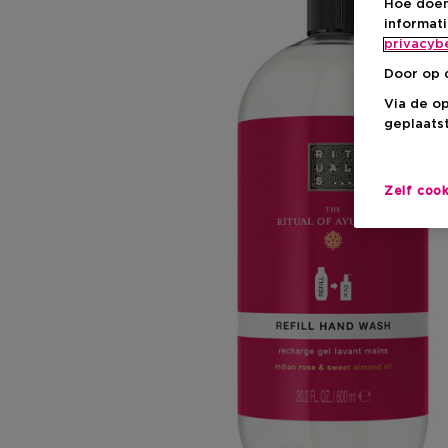
Hoe doen
informat
privacyb
Door op 
Via de o
geplaatst
Zelf coo