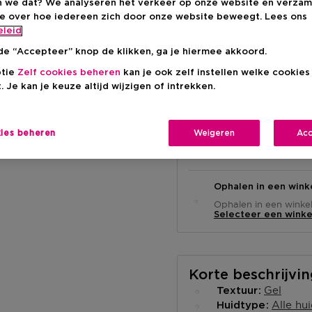
 we dat? We analyseren het verkeer op onze website en verzam
€ 18,90
ie over hoe iedereen zich door onze website beweegt. Lees ons
eleid
de “Accepteer” knop de klikken, ga je hiermee akkoord.
ptie
Zelf cookies beheren
kan je ook zelf instellen welke cookie
. Je kan je keuze altijd wijzigen of intrekken.
kies beheren
Weigeren
Acc
Levering aan huis
-
Op voorraad
Ophalen in een wink
Ophalen in een winkel 
Selecteer een winke
Korte beschrijvi
Gel
Textuur
Alle hu
Huidtype