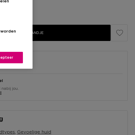
elen
s worden
IN WINKELMANDJE
epteer
el
nabij jou.
l
ng
idtypes
Gevoelige huid