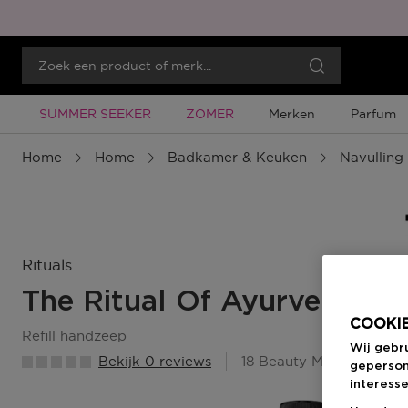
Tijdelijke Promotie
Tijdelijke Promotie
SUMMER SEEKER
ZOMER
Merken
Parfum
Home
Home
Badkamer & Keuken
Navulling
Rituals
The Ritual Of Ayurveda
COOKIE
refill handzeep
Wij gebr
Bekijk 0 reviews
18 Beauty Member Punt
geperson
interesse