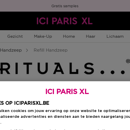
Gratis samples
Gezicht
Make-Up
Home
Haar
Lichaam
 Handzeep
Refill Handzeep
ICI PARIS XL
Kies je formaat
:
6
S OP ICIPARISXL.BE
uiken cookies om jouw ervaring op onze website te optimalisere
600 ML
en
aliseerde advertenties en diensten aan te bieden naargelang jo
€ 18,90
.