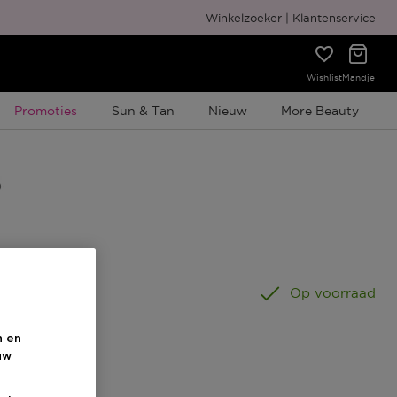
Gratis cadeauverpakking
Winkelzoeker
Klantenservice
Wishlist
Mandje
Tijdelijke Promotie
Promoties
Sun & Tan
Nieuw
More Beauty
00 ML
Op voorraad
n en
uw