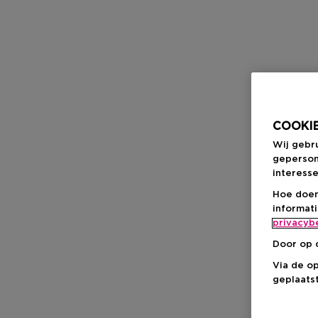
COOKIE
Wij gebr
geperson
interesse
Hoe doen
informat
privacyb
Door op 
Via de o
geplaatst