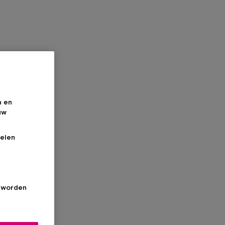
n en
uw
elen
s worden