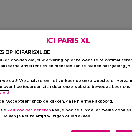
ICI PARIS XL
S OP ICIPARISXL.BE
uiken cookies om jouw ervaring op onze website te optimalisere
aliseerde advertenties en diensten aan te bieden naargelang jo
.
 we dat? We analyseren het verkeer op onze website en verzam
ie over hoe iedereen zich door onze website beweegt. Lees ons
eleid
de “Accepteer” knop de klikken, ga je hiermee akkoord.
ptie
Zelf cookies beheren
kan je ook zelf instellen welke cookie
. Je kan je keuze altijd wijzigen of intrekken.