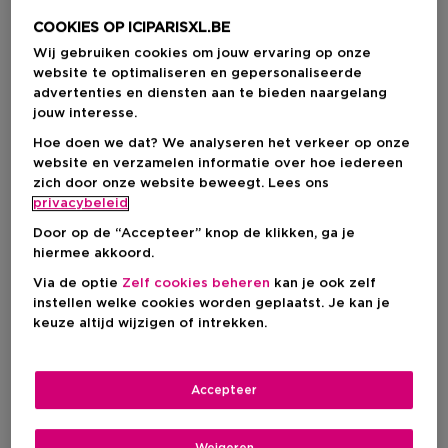
COOKIES OP ICIPARISXL.BE
Wij gebruiken cookies om jouw ervaring op onze
website te optimaliseren en gepersonaliseerde
advertenties en diensten aan te bieden naargelang
jouw interesse.
Hoe doen we dat? We analyseren het verkeer op onze
website en verzamelen informatie over hoe iedereen
zich door onze website beweegt. Lees ons
privacybeleid
Door op de “Accepteer” knop de klikken, ga je
hiermee akkoord.
Kies je formaat
Via de optie
Zelf cookies beheren
kan je ook zelf
instellen welke cookies worden geplaatst. Je kan je
4 ST
Op voorraad
keuze altijd wijzigen of intrekken.
4 ST
Kortingsprijs
€ 19,42
Accepteer
€ 25,90
Weigeren