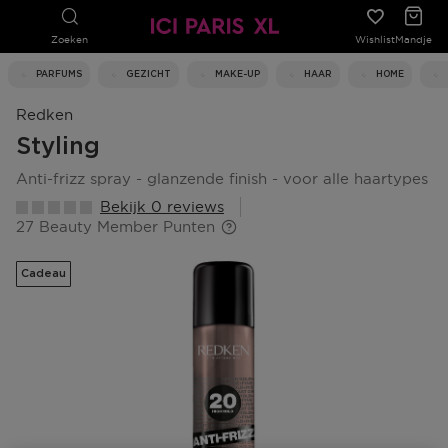
Zoeken
Wishlist
Mandje
PARFUMS
GEZICHT
MAKE-UP
HAAR
HOME
Redken
Styling
anti-frizz spray - glanzende finish - voor alle haartypes
Bekijk 0 reviews
27 Beauty Member Punten
Cadeau