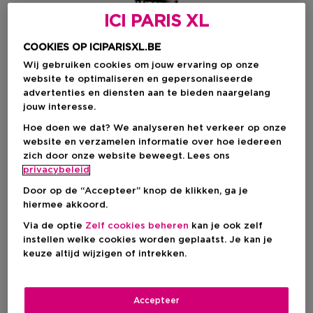
ICI PARIS XL
COOKIES OP ICIPARISXL.BE
Wij gebruiken cookies om jouw ervaring op onze
website te optimaliseren en gepersonaliseerde
advertenties en diensten aan te bieden naargelang
jouw interesse.
Hoe doen we dat? We analyseren het verkeer op onze
website en verzamelen informatie over hoe iedereen
Kies je formaat
zich door onze website beweegt. Lees ons
privacybeleid
250 ML
Op voorraad
Door op de “Accepteer” knop de klikken, ga je
hiermee akkoord.
250 ML
Via de optie
Zelf cookies beheren
kan je ook zelf
€ 27,90
instellen welke cookies worden geplaatst. Je kan je
keuze altijd wijzigen of intrekken.
€ 27,90
Accepteer