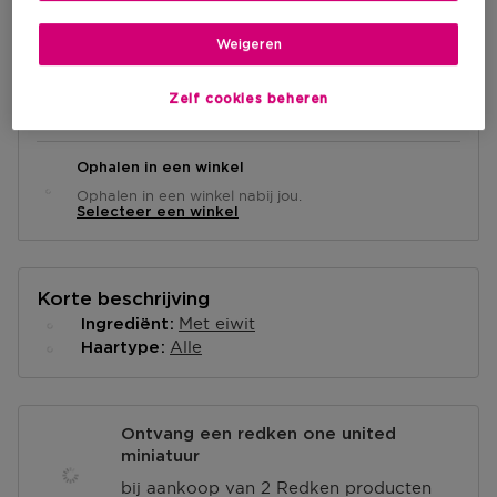
IN WINKELMANDJE
Weigeren
Levering aan huis
Zelf cookies beheren
-
Op voorraad
Ophalen in een winkel
Ophalen in een winkel nabij jou.
Selecteer een winkel
Korte beschrijving
Met eiwit
Ingrediënt
Alle
Haartype
Ontvang een redken one united
miniatuur
bij aankoop van 2 Redken producten