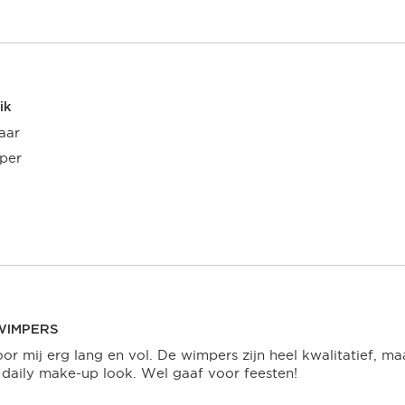
 dagen om deze
erroeping heb je dan nog
Om jouw bestelling te
kmaken van een
ik
aar
 winkel bij jou in de
per
n. Neem wel je
agina.
WIMPERS
or mij erg lang en vol. De wimpers zijn heel kwalitatief, maa
daily make-up look. Wel gaaf voor feesten!