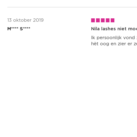
13 oktober 2019
M**** S****
Nila lashes niet mo
Ik persoonlijk vond 
hèt oog en zier er ze