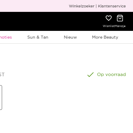
Gratis cadeauverpakking
Winkelzoeker
Klantenservice
Wishlist
Mandje
elijke Promotie
moties
Sun & Tan
Nieuw
More Beauty
ST
Op voorraad
s