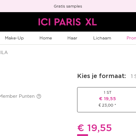
Gratis samples
Tijd
Make-Up
Home
Haar
Lichaam
Pro
ILA
Kies je formaat
:
1 
1 ST
 Member Punten
Kortingsprijs
€ 19,55
€ 23,00
Kortingsprij
€ 19,55