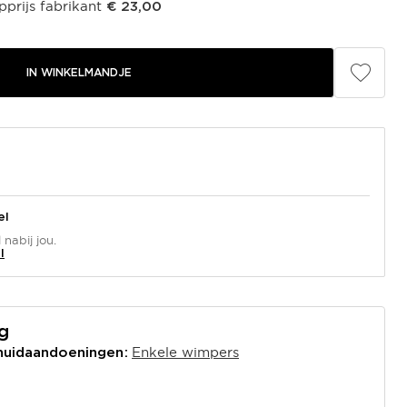
prijs fabrikant
€ 23,00
IN WINKELMANDJE
el
nabij jou.
l
ng
Enkele wimpers
 huidaandoeningen