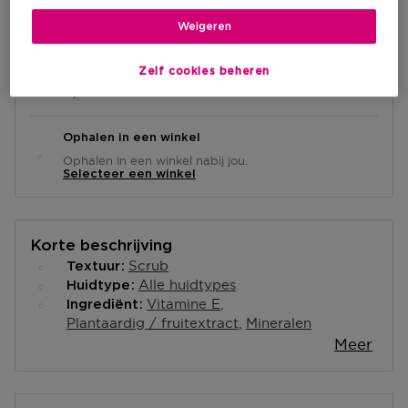
IN WINKELMANDJE
Weigeren
Levering aan huis
Zelf cookies beheren
-
Op voorraad
Ophalen in een winkel
Ophalen in een winkel nabij jou.
Selecteer een winkel
Korte beschrijving
Scrub
Textuur
Alle huidtypes
Huidtype
Vitamine E
Ingrediënt
Plantaardig / fruitextract
Mineralen
Meer