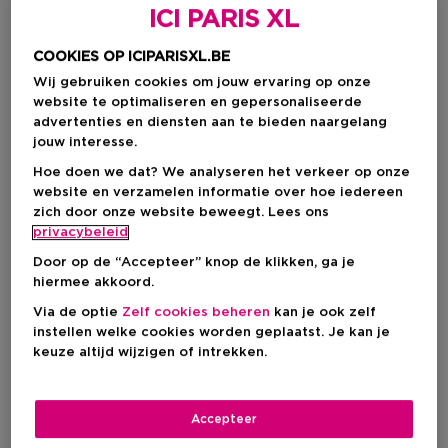
ICI PARIS XL
COOKIES OP ICIPARISXL.BE
Wij gebruiken cookies om jouw ervaring op onze
website te optimaliseren en gepersonaliseerde
advertenties en diensten aan te bieden naargelang
jouw interesse.
Hoe doen we dat? We analyseren het verkeer op onze
website en verzamelen informatie over hoe iedereen
zich door onze website beweegt. Lees ons
Kies je formaat
privacybeleid
Door op de “Accepteer” knop de klikken, ga je
10 ML
Op voorraad
hiermee akkoord.
10 ML
Via de optie
Zelf cookies beheren
kan je ook zelf
Productprijs
€ 4,95
instellen welke cookies worden geplaatst. Je kan je
keuze altijd wijzigen of intrekken.
Productprijs
€ 4,95
Accepteer