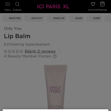
Menu
Zoeken
Wishlist
Mandje
PARFUMS
GEZICHT
MAKE-UP
HAAR
HOME
Only You
Lip Balm
exfoliating lippenbalsem
Bekijk 0 reviews
4 Beauty Member Punten