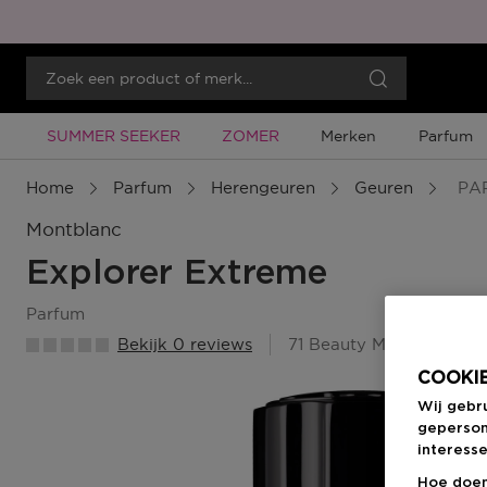
Tijdelijke Promotie
Tijdelijke Promotie
SUMMER SEEKER
ZOMER
Merken
Parfum
Home
Parfum
Herengeuren
Geuren
PA
Montblanc
Explorer Extreme
parfum
Bekijk 0 reviews
71 Beauty Member Punt
COOKIE
Wij gebr
geperson
interesse
Hoe doen