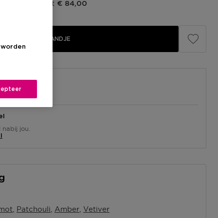
prijs fabrikant
€ 84,00
IN WINKELMANDJE
s worden
epteer
el
nabij jou.
l
ng
mot
Patchouli
Amber
Vetiver