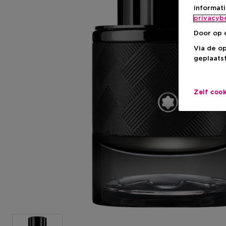
informat
privacyb
Door op 
Via de o
geplaatst
Zelf coo