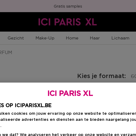
Gratis samples
Gezicht
Make-Up
Home
Haar
Lichaam
RFUM
Kies je formaat
:
6
ICI PARIS XL
60 ML
en
Kortingsprijs
€ 71,40
€ 84,00
S OP ICIPARISXL.BE
uiken cookies om jouw ervaring op onze website te optimalisere
aliseerde advertenties en diensten aan te bieden naargelang jo
Kortingsprij
€ 71,40
.
 we dat? We analyseren het verkeer op onze website en verzam