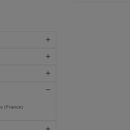
er Extreme. Een intens
gamot, houtachtige
 akkoorden van amber en
 Dipropylene Glycol,
, Butyl
eraniol
is (France)