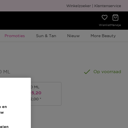
Gratis cadeauverpakking
Winkelzoeker
Klantenservice
Wishlist
Mandje
Tijdelijke Promotie
Promoties
Sun & Tan
Nieuw
More Beauty
0 ML
Op voorraad
100 ML
Kortingsprijs
€ 95,20
€ 112,00
n en
uw
s
elen