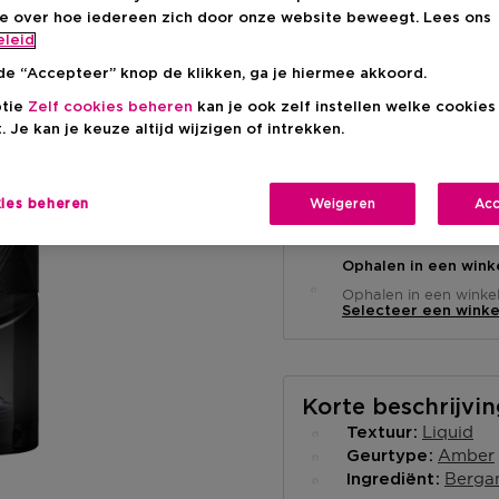
Aanbevolen verkoop
-15%
ie over hoe iedereen zich door onze website beweegt. Lees ons
eleid
de “Accepteer” knop de klikken, ga je hiermee akkoord.
ptie
Zelf cookies beheren
kan je ook zelf instellen welke cookie
. Je kan je keuze altijd wijzigen of intrekken.
Levering aan huis
kies beheren
Weigeren
Acc
-
Op voorraad
Ophalen in een wink
Ophalen in een winkel 
Selecteer een winke
Korte beschrijvi
Liquid
Textuur
Amber
Geurtype
Berga
Ingrediënt