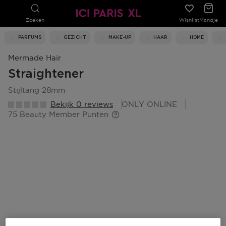
Zoeken
Wishlist
Mandje
PARFUMS
GEZICHT
MAKE-UP
HAAR
HOME
Mermade Hair
Straightener
stijltang 28mm
Bekijk 0 reviews
ONLY ONLINE
75 Beauty Member Punten