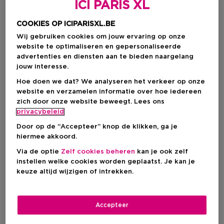
ICI PARIS XL
COOKIES OP ICIPARISXL.BE
Wij gebruiken cookies om jouw ervaring op onze
website te optimaliseren en gepersonaliseerde
advertenties en diensten aan te bieden naargelang
jouw interesse.
Hoe doen we dat? We analyseren het verkeer op onze
website en verzamelen informatie over hoe iedereen
zich door onze website beweegt. Lees ons
Kies je formaat
privacybeleid
Door op de “Accepteer” knop de klikken, ga je
1 ST
Op voorraad
hiermee akkoord.
Via de optie
Zelf cookies beheren
kan je ook zelf
1 ST
instellen welke cookies worden geplaatst. Je kan je
€ 75,00
keuze altijd wijzigen of intrekken.
€ 75,00
Accepteer