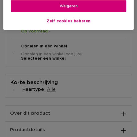
IN WINKELMANDJE
Weigeren
Zelf cookies beheren
Levering aan huis
-
Op voorraad
Ophalen in een winkel
Ophalen in een winkel nabij jou.
Selecteer een winkel
Korte beschrijving
Alle
Haartype
Over dit product
ergeet haar dat er alleen om 9 uur 's ochtends tot 5
Productdetails
uur' s middags goed uitziet. De Mermade Haar
Stijltang is het haaraccessoire dat je van 5 uur 's