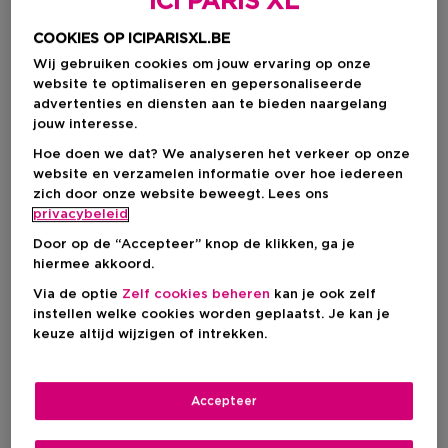
ICI PARIS XL
COOKIES OP ICIPARISXL.BE
Wij gebruiken cookies om jouw ervaring op onze
website te optimaliseren en gepersonaliseerde
advertenties en diensten aan te bieden naargelang
jouw interesse.
Hoe doen we dat? We analyseren het verkeer op onze
website en verzamelen informatie over hoe iedereen
zich door onze website beweegt. Lees ons
privacybeleid
Kies je kleur
Door op de “Accepteer” knop de klikken, ga je
Clear
Op voorraad
hiermee akkoord.
Via de optie
Zelf cookies beheren
kan je ook zelf
instellen welke cookies worden geplaatst. Je kan je
keuze altijd wijzigen of intrekken.
€ 31,00
Accepteer
IN WINKELMANDJE