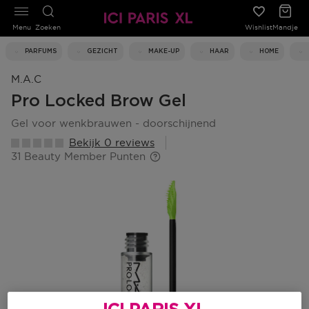
Menu
Zoeken
Wishlist
Mandje
PARFUMS
GEZICHT
MAKE-UP
HAAR
HOME
M.a.c
Pro Locked Brow Gel
gel voor wenkbrauwen - doorschijnend
Bekijk 0 reviews
31 Beauty Member Punten