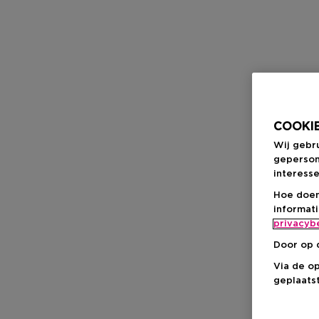
COOKIE
Wij gebr
geperson
interesse
Hoe doen
informat
privacyb
Door op 
Via de o
geplaatst