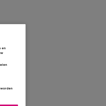
n en
uw
elen
s worden