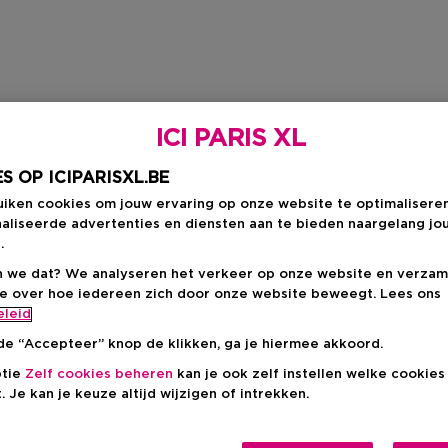
ICI PARIS XL
S OP ICIPARISXL.BE
uiken cookies om jouw ervaring op onze website te optimalisere
aliseerde advertenties en diensten aan te bieden naargelang jo
.
 we dat? We analyseren het verkeer op onze website en verzam
ie over hoe iedereen zich door onze website beweegt. Lees ons
eleid
de “Accepteer” knop de klikken, ga je hiermee akkoord.
ptie
Zelf cookies beheren
kan je ook zelf instellen welke cookie
. Je kan je keuze altijd wijzigen of intrekken.