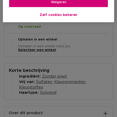
IN WINKELMANDJE
Weigeren
Zelf cookies beheren
Levering aan huis
-
Op voorraad
Ophalen in een winkel
Ophalen in een winkel nabij jou.
Selecteer een winkel
Korte beschrijving
Zonder eiwit
Ingrediënt
Sulfaten
Kleurpigmenten
Vrij van
Kleurstoffen
Golvend
Haartype
Over dit product