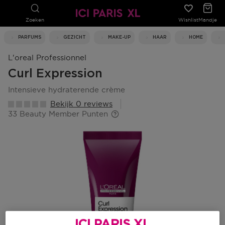
Zoeken
Wishlist
Mandje
PARFUMS
GEZICHT
MAKE-UP
HAAR
HOME
L'oreal Professionnel
Curl Expression
intensieve hydraterende crème
Bekijk 0 reviews
33 Beauty Member Punten
ICI PARIS XL