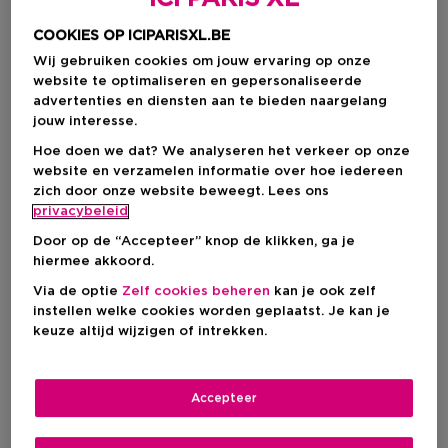
COOKIES OP ICIPARISXL.BE
Wij gebruiken cookies om jouw ervaring op onze
website te optimaliseren en gepersonaliseerde
advertenties en diensten aan te bieden naargelang
jouw interesse.
Hoe doen we dat? We analyseren het verkeer op onze
website en verzamelen informatie over hoe iedereen
zich door onze website beweegt. Lees ons
privacybeleid
Kies je formaat
Door op de “Accepteer” knop de klikken, ga je
hiermee akkoord.
200 ML
Op voorraad
Via de optie
Zelf cookies beheren
kan je ook zelf
200 ML
instellen welke cookies worden geplaatst. Je kan je
keuze altijd wijzigen of intrekken.
€ 33,65
€ 33,65
Accepteer