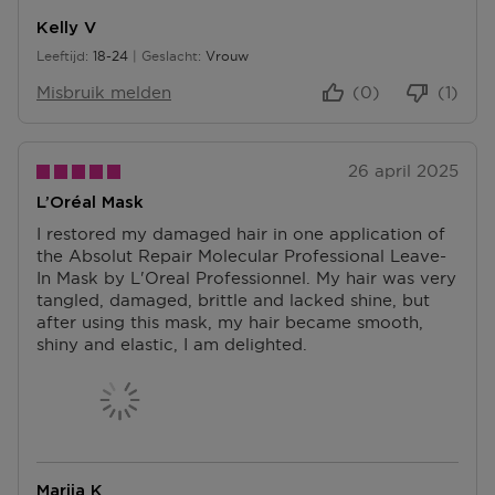
N
U
E
T
Kelly V
N
N
E
Leeftijd
18-24
Geslacht
Vrouw
T
18 tot 24
N
E
Misbruik melden
(0)
(1)
N
26 april 2025
L’Oréal Mask
I restored my damaged hair in one application of
the Absolut Repair Molecular Professional Leave-
In Mask by L'Oreal Professionnel. My hair was very
tangled, damaged, brittle and lacked shine, but
after using this mask, my hair became smooth,
shiny and elastic, I am delighted.
Mariia K