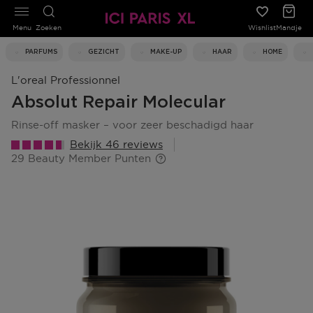
Menu
Zoeken
Wishlist
Mandje
PARFUMS
GEZICHT
MAKE-UP
HAAR
HOME
L'oreal Professionnel
Absolut Repair Molecular
rinse-off masker – voor zeer beschadigd haar
Bekijk 46 reviews
29 Beauty Member Punten