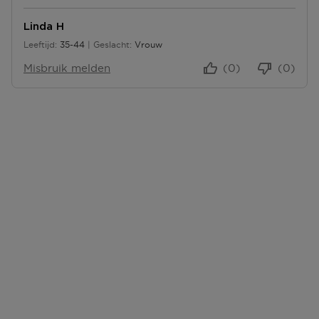
N
N
Linda H
Leeftijd
35-44
Geslacht
Vrouw
35 tot 44
Misbruik melden
(0)
(0)