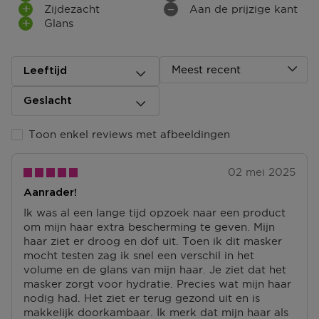
Zijdezacht
Aan de prijzige kant
Terugsturen
Glans
Na ontvangst van jouw bestelling producten heb je 14
dagen om deze (gedeeltelijk) terug te sturen of te
herroepen. Na de herroeping heb je dan nog eens 14
dagen de tijd om de producten te retourneren. Om
Meest recent
Leeftijd
jouw bestelling te herroepen, kun je contact met ons
opnemen of gebruikmaken van een
modelformulier
Geslacht
voor herroeping
.
Toon enkel reviews met afbeeldingen
Omruilen of terugbrengen in de winkel
Je mag het product ook terugbrengen of omruilen in
een winkel bij jou in de buurt. Hiervoor hoef je geen
02 mei 2025
retourformulier in te vullen. Neem wel je
Aanrader!
orderbevestiging mee.
Ik was al een lange tijd opzoek naar een product
Ga naar meer info en FAQ’s over retourneren.
om mijn haar extra bescherming te geven. Mijn
haar ziet er droog en dof uit. Toen ik dit masker
Meer vragen rond bestellen? Die vind je op onze FAQ
mocht testen zag ik snel een verschil in het
pagina.
volume en de glans van mijn haar. Je ziet dat het
masker zorgt voor hydratie. Precies wat mijn haar
nodig had. Het ziet er terug gezond uit en is
makkelijk doorkambaar. Ik merk dat mijn haar als