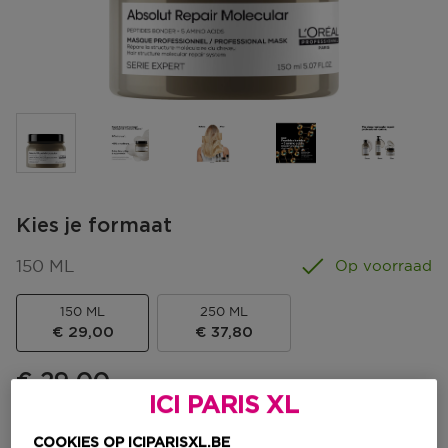
Kies je formaat
150 ML
Op voorraad
150 ML
250 ML
€ 29,00
€ 37,80
€ 29,00
ICI PARIS XL
COOKIES OP ICIPARISXL.BE