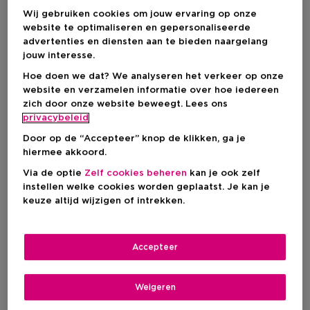
IN WINKELMANDJE
Wij gebruiken cookies om jouw ervaring op onze
website te optimaliseren en gepersonaliseerde
advertenties en diensten aan te bieden naargelang
Levering aan huis
jouw interesse.
-
Op voorraad
Hoe doen we dat? We analyseren het verkeer op onze
website en verzamelen informatie over hoe iedereen
zich door onze website beweegt. Lees ons
Ophalen in een winkel
privacybeleid
Ophalen in een winkel nabij jou.
Selecteer een winkel
Door op de “Accepteer” knop de klikken, ga je
hiermee akkoord.
Via de optie
Zelf cookies beheren
kan je ook zelf
Korte beschrijving
instellen welke cookies worden geplaatst. Je kan je
Met eiwit
keuze altijd wijzigen of intrekken.
Ingrediënt
Sulfaten
Kleurpigmenten
Vrij van
Minerale oliën
Natriumlauryl- of natriumlaurethsulfaten
Accepteer
Beschadigd
Haartype
Weigeren