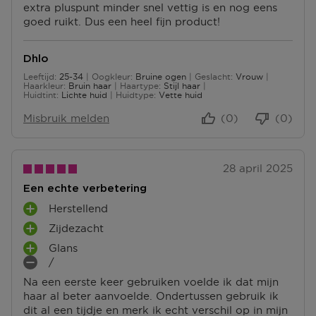
extra pluspunt minder snel vettig is en nog eens
goed ruikt. Dus een heel fijn product!
Dhlo
Leeftijd
25-34
Oogkleur
Bruine ogen
Geslacht
Vrouw
25 tot 34
Haarkleur
Bruin haar
Haartype
Stijl haar
Huidtint
Lichte huid
Huidtype
Vette huid
Misbruik melden
(0)
(0)
28 april 2025
Een echte verbetering
Herstellend
P
Zijdezacht
L
P
U
Glans
L
P
S
/
U
L
M
P
S
Na een eerste keer gebruiken voelde ik dat mijn
U
I
U
P
haar al beter aanvoelde. Ondertussen gebruik ik
S
N
N
U
dit al een tijdje en merk ik echt verschil op in mijn
P
P
T