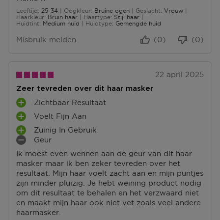
Leeftijd
25-34
Oogkleur
Bruine ogen
Geslacht
Vrouw
25 tot 34
Haarkleur
Bruin haar
Haartype
Stijl haar
Huidtint
Medium huid
Huidtype
Gemengde huid
Misbruik melden
(0)
(0)
22 april 2025
Zeer tevreden over dit haar masker
Zichtbaar Resultaat
P
Voelt Fijn Aan
L
P
U
Zuinig In Gebruik
L
P
S
Geur
U
L
M
P
S
Ik moest even wennen aan de geur van dit haar
U
I
U
P
masker maar ik ben zeker tevreden over het
S
N
N
U
resultaat. Mijn haar voelt zacht aan en mijn puntjes
P
P
T
N
zijn minder pluizig. Je hebt weining product nodig
U
U
E
T
om dit resultaat te behalen en het verzwaard niet
N
N
N
E
en maakt mijn haar ook niet vet zoals veel andere
T
T
N
haarmasker.
E
E