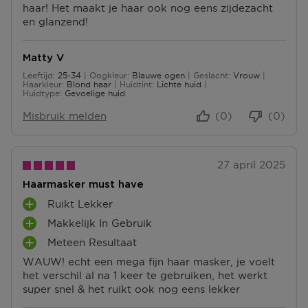
N
haar! Het maakt je haar ook nog eens zijdezacht
U
U
E
T
en glanzend!
N
N
N
E
T
T
N
E
E
Matty V
N
N
Leeftijd
25-34
Oogkleur
Blauwe ogen
Geslacht
Vrouw
25 tot 34
Haarkleur
Blond haar
Huidtint
Lichte huid
Huidtype
Gevoelige huid
Misbruik melden
(0)
(0)
27 april 2025
Haarmasker must have
Ruikt Lekker
P
Makkelijk In Gebruik
L
P
U
Meteen Resultaat
L
P
S
U
WAUW! echt een mega fijn haar masker, je voelt
L
P
S
het verschil al na 1 keer te gebruiken, het werkt
U
U
P
super snel & het ruikt ook nog eens lekker
S
N
U
P
T