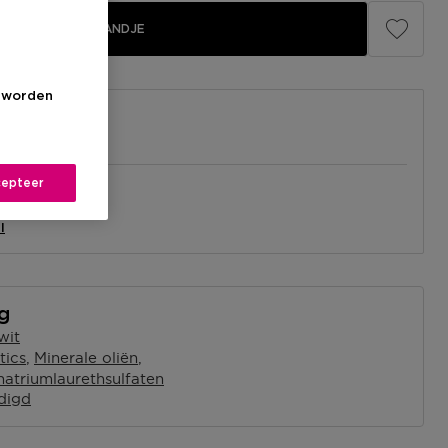
IN WINKELMANDJE
s worden
epteer
el
nabij jou.
l
ng
wit
tics
Minerale oliën
natriumlaurethsulfaten
digd