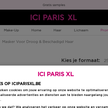
Gratis samples
Tijd
Make-Up
Home
Haar
Lichaam
Pro
Masker Voor Droog & Beschadigd Haar
Kies je formaat
:
2
ICI PARIS XL
250 ML
en
€ 34,40
S OP ICIPARISXL.BE
uiken cookies om jouw ervaring op onze website te optimalisere
€ 34,40
aliseerde advertenties en diensten aan te bieden naargelang jo
.
 we dat? We analyseren het verkeer op onze website en verzam