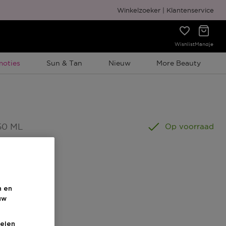
Gratis cadeauverpakking
Winkelzoeker
Klantenservice
Wishlist
Mandje
elijke Promotie
moties
Sun & Tan
Nieuw
More Beauty
50 ML
Op voorraad
n en
uw
elen