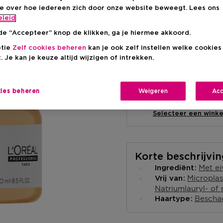
ie over hoe iedereen zich door onze website beweegt. Lees ons
eleid
de “Accepteer” knop de klikken, ga je hiermee akkoord.
ptie
Zelf cookies beheren
kan je ook zelf instellen welke cookie
Levering aan huis
. Je kan je keuze altijd wijzigen of intrekken.
-
Op voorraad
kies beheren
Weigeren
Acc
Ophalen in een wink
Ophalen in een winkel 
Selecteer een winke
Korte beschrijvi
Met ei
Ingrediënt
Microplas
Vrij van
Natriumlauryl- of 
Bescha
Haartype