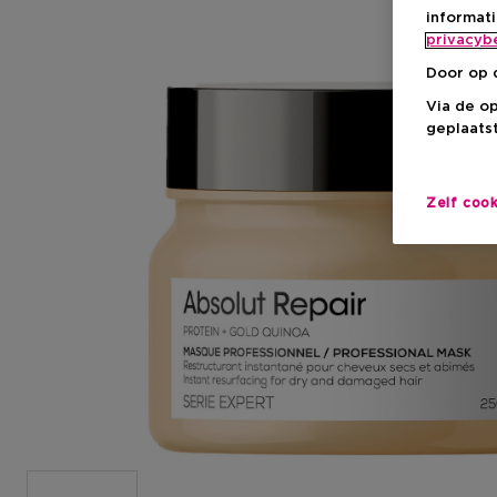
informat
privacyb
Door op 
Via de o
geplaatst
Zelf coo