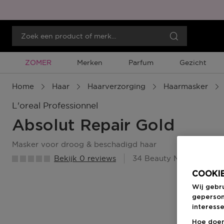
Tijdelijke Promotie
ZOMER
Merken
Parfum
Gezicht
Home
Haar
Haarverzorging
Haarmasker
L'oreal Professionnel
Absolut Repair Gold
masker voor droog & beschadigd haar
Bekijk 0 reviews
34 Beauty Member Punt
COOKIE
Wij gebr
geperson
interesse
Hoe doen