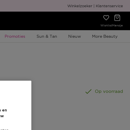
Gratis cadeauverpakking
Winkelzoeker
Klantenservice
Wishlist
Mandje
Tijdelijke Promotie
Promoties
Sun & Tan
Nieuw
More Beauty
 G
Op voorraad
n en
uw