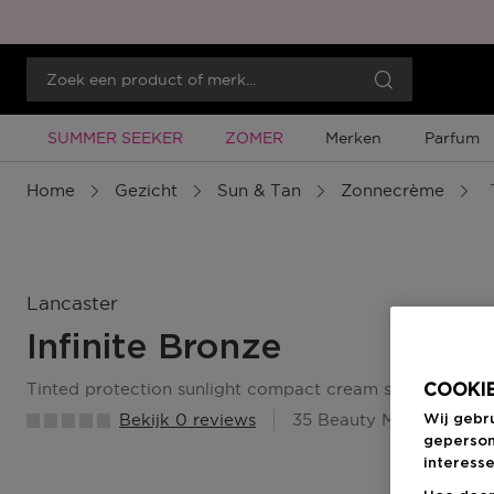
Tijdelijke Promotie
Tijdelijke Promotie
SUMMER SEEKER
ZOMER
Merken
Parfum
Home
Gezicht
Sun & Tan
Zonnecrème
T
Lancaster
Infinite Bronze
tinted protection sunlight compact cream spf50
COOKIE
Bekijk 0 reviews
35 Beauty Member Punt
Wij gebr
geperson
interesse