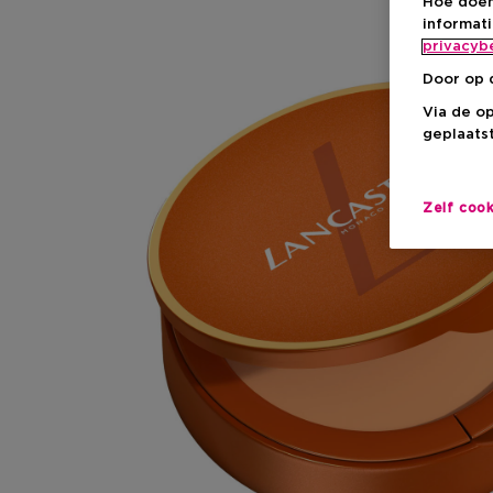
Hoe doen
informat
privacyb
Door op 
Via de o
geplaatst
Zelf coo