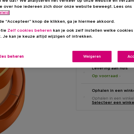
 we dat? We analyseren het verkeer op onze website en verzam
ie over hoe iedereen zich door onze website beweegt. Lees ons
Kortingsprij
€ 35,26
eleid
Aanbevolen verkoop
-14%
de “Accepteer” knop de klikken, ga je hiermee akkoord.
ptie
Zelf cookies beheren
kan je ook zelf instellen welke cookie
. Je kan je keuze altijd wijzigen of intrekken.
kies beheren
Weigeren
Acc
Levering aan huis
-
Op voorraad
Ophalen in een wink
Ophalen in een winkel 
Selecteer een winke