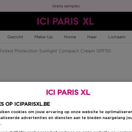
Gratis samples
Gezicht
Make-Up
Home
Haar
Lichaam
inted Protection Sunlight Compact Cream SPF50
ICI PARIS XL
Kies je formaat
:
9
S OP ICIPARISXL.BE
9 G
en
uiken cookies om jouw ervaring op onze website te optimalisere
Kortingsprijs
€ 35,26
aliseerde advertenties en diensten aan te bieden naargelang jo
€ 41,00
.