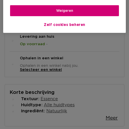
Weigeren
IN WINKELMANDJE
Zelf cookies beheren
Levering aan huis
-
Op voorraad
Ophalen in een winkel
Ophalen in een winkel nabij jou.
Selecteer een winkel
Korte beschrijving
Essence
Textuur
Alle huidtypes
Huidtype
Natuurlijk
Ingrediënt
Meer