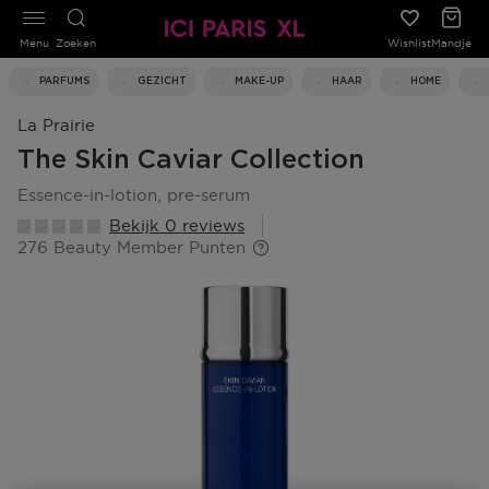
Menu
Zoeken
Wishlist
Mandje
PARFUMS
GEZICHT
MAKE-UP
HAAR
HOME
La Prairie
The Skin Caviar Collection
essence-in-lotion, pre-serum
Bekijk 0 reviews
276 Beauty Member Punten