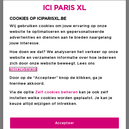
ICI PARIS XL
COOKIES OP ICIPARISXL.BE
Wij gebruiken cookies om jouw ervaring op onze
website te optimaliseren en gepersonaliseerde
advertenties en diensten aan te bieden naargelang
jouw interesse.
Hoe doen we dat? We analyseren het verkeer op onze
website en verzamelen informatie over hoe iedereen
zich door onze website beweegt. Lees ons
Kies je formaat
privacybeleid
150 ML
Op voorraad
Door op de “Accepteer” knop de klikken, ga je
hiermee akkoord.
150 ML
Via de optie
Zelf cookies beheren
kan je ook zelf
Kortingsprijs
€ 276,00
instellen welke cookies worden geplaatst. Je kan je
€ 300,00
keuze altijd wijzigen of intrekken.
Kortingsprijs
€ 276,00
Accepteer
Aanbevolen verkoopprijs fabrikant
€ 300,00
-8%