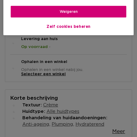
Weigeren
IN WINKELMANDJE
Zelf cookies beheren
Levering aan huis
-
Op voorraad
Ophalen in een winkel
Ophalen in een winkel nabij jou.
Selecteer een winkel
Korte beschrijving
Crème
Textuur
Alle huidtypes
Huidtype
Behandeling van huidaandoeningen
Anti-ageing
Plumping
Hydraterend
Meer