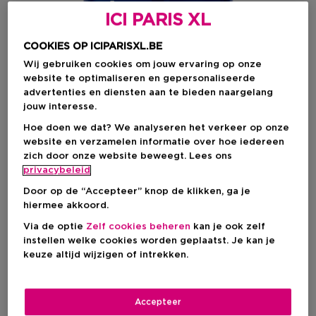
ICI PARIS XL
COOKIES OP ICIPARISXL.BE
Wij gebruiken cookies om jouw ervaring op onze
website te optimaliseren en gepersonaliseerde
advertenties en diensten aan te bieden naargelang
jouw interesse.
Hoe doen we dat? We analyseren het verkeer op onze
website en verzamelen informatie over hoe iedereen
zich door onze website beweegt. Lees ons
Kies je formaat
privacybeleid
60 ML
Op voorraad
Door op de “Accepteer” knop de klikken, ga je
hiermee akkoord.
60 ML
Via de optie
Zelf cookies beheren
kan je ook zelf
Kortingsprijs
€ 653,20
instellen welke cookies worden geplaatst. Je kan je
€ 710,00
keuze altijd wijzigen of intrekken.
Kortingsprijs
€ 653,20
Accepteer
Aanbevolen verkoopprijs fabrikant
€ 710,00
-8%