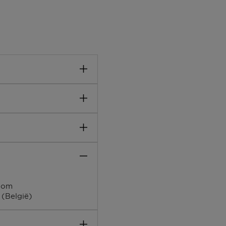
kwetsbare huid verzacht,
krachten, helpt Vitamin E
n van buitenaf. Honing,
ngen om de lippen te
e behandeling subtiel
chermen.
llitate, Polydecene,
stallina\Cire
Wax, Lecithin,
arium Sulfate, Caprylyl
com
 Hexylene Glycol,
 (België)
e, Alpha-Isomethyl
Ci 15985)