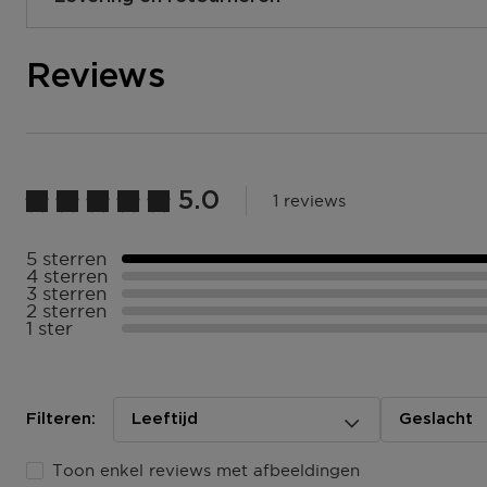
Hoe verloopt de levering?
Reviews
Je kunt jouw bestelling laten bezorgen op je huisadres, 
of bij een postpunt. De verwachte leverdatum zie je tijd
winkelmandje. We bezorgen al jouw bestellingen vanaf €
kun je ook kiezen voor Click & Collect, dan ligt jouw best
de door jou gekozen winkel
5.0
1 reviews
Bezorging aan huis of op een ander adres in Belgïe?
Bpost bezorgt van maandag t/m vrijdag bij jou bezorgd
uur. Ben je niet thuis? De bezorger laat een aanbiedingsb
5 sterren
Selecteer ({numberOfReviews}} met 5 sterren
4 sterren
brievenbus van locatie waar je jouw pakje kan ophalen.
Selecteer ({numberOfReviews}} met 4 sterren
3 sterren
Selecteer ({numberOfReviews}} met 3 sterren
2 sterren
Selecteer ({numberOfReviews}} met 2 sterren
Afhalen in één van onze winkels of een postpunt?
1 ster
Selecteer ({numberOfReviews}} met 1 sterren
Zodra jouw pakket klaar ligt dan ontvang je een mail. 
van de track & trace code ophalen.
Ga naar meer info en FAQ’s over levering.
Filteren:
Leeftijd
Geslacht
Retourneren
Toon enkel reviews met afbeeldingen