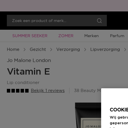
Tijdelijke Promotie
Tijdelijke Promotie
SUMMER SEEKER
ZOMER
Merken
Parfum
Home
Gezicht
Verzorging
Lipverzorging
Jo Malone London
Vitamin E
lip conditioner
Bekijk 1 reviews
38 Beauty Member Punt
COOKIE
Wij gebr
geperson