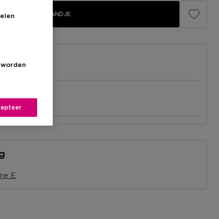
IN WINKELMANDJE
elen
s worden
el
nabij jou.
epteer
kel
ng
ne E