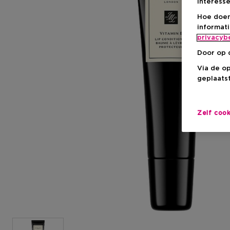
interesse
Hoe doen
informat
privacyb
Door op 
Via de o
geplaatst
Zelf coo