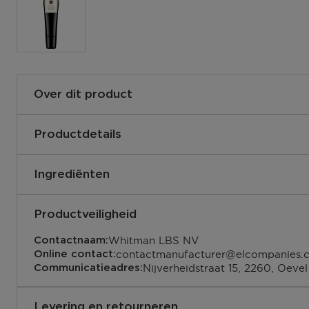
Over dit product
Een gerichte behandeling van Jo Malone London die de 
glad maakt en verzorgt. Bekend om haar vernieuwende 
Productdetails
de lippen beschermen tegen de beschadigende invloede
De hele dag en 's nachts aanbre
Gebruiksaanwijzingen:
met haar natuurlijk verzachtende eigenschap, geeft dez
Ingrediënten
hydrateren, verzorgen en te bes
smaak.
690251027057
EAN code:
Petrolatum, Hydrogenated Polyisobutene, Tridecyl Trime
Tocopheryl Acetate, Microcrystalline Wax\Cera Microcri
Productveiligheid
Microcristalline, Citrus Aurantium Dulcis (Orange) Peel 
Whitman LBS NV
Contactnaam:
Polyethylene, Ethylene/Propylene/Styrene Copolymer, B
contactmanufacturer@elcompanies.
Online contact:
Glycol, Butylene/Ethylene/Styrene Copolymer, Alumina,
Nijverheidstraat 15, 2260, Oevel
Communicatieadres:
Menthol, Fragrance (Parfum), Phenoxyethanol, Limonen
Ionone, Mica, Yellow 5 Lake (Ci 19140), Yellow 6 Lake (
Levering en retourneren