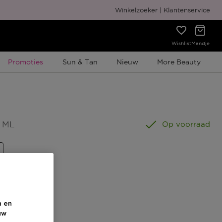
Gratis cadeauverpakking
Winkelzoeker
Klantenservice
Wishlist
Mandje
Tijdelijke Promotie
Promoties
Sun & Tan
Nieuw
More Beauty
5 ML
Op voorraad
n en
uw