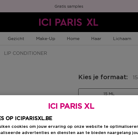
Gratis samples
Gezicht
Make-Up
Home
Haar
Lichaam
LIP CONDITIONER
Kies je formaat
:
1
15 ML
en
€ 38,00
ICI PARIS XL
S OP ICIPARISXL.BE
€ 38,00
uiken cookies om jouw ervaring op onze website te optimalisere
aliseerde advertenties en diensten aan te bieden naargelang jo