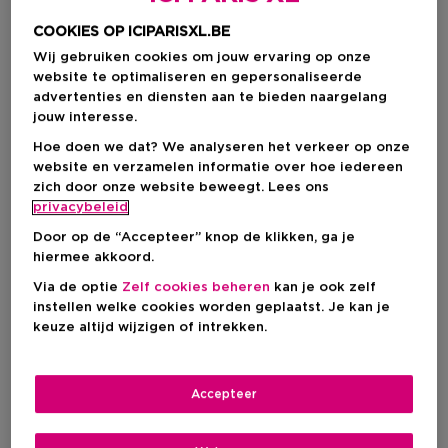
COOKIES OP ICIPARISXL.BE
Wij gebruiken cookies om jouw ervaring op onze
website te optimaliseren en gepersonaliseerde
advertenties en diensten aan te bieden naargelang
jouw interesse.
Hoe doen we dat? We analyseren het verkeer op onze
website en verzamelen informatie over hoe iedereen
zich door onze website beweegt. Lees ons
privacybeleid
Kies je formaat
Door op de “Accepteer” knop de klikken, ga je
hiermee akkoord.
125 ML
Op voorraad
Via de optie
Zelf cookies beheren
kan je ook zelf
instellen welke cookies worden geplaatst. Je kan je
125 ML
keuze altijd wijzigen of intrekken.
€ 58,00
€ 58,00
Accepteer