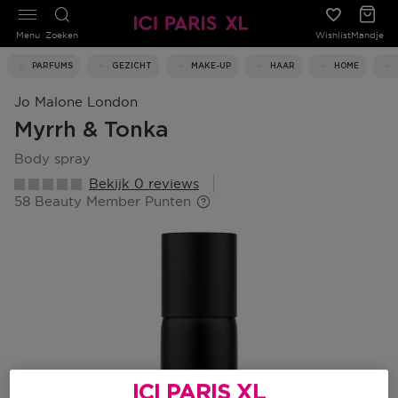
Menu
Zoeken
Wishlist
Mandje
PARFUMS
GEZICHT
MAKE-UP
HAAR
HOME
Jo Malone London
Myrrh & Tonka
body spray
Bekijk 0 reviews
58 Beauty Member Punten
ICI PARIS XL