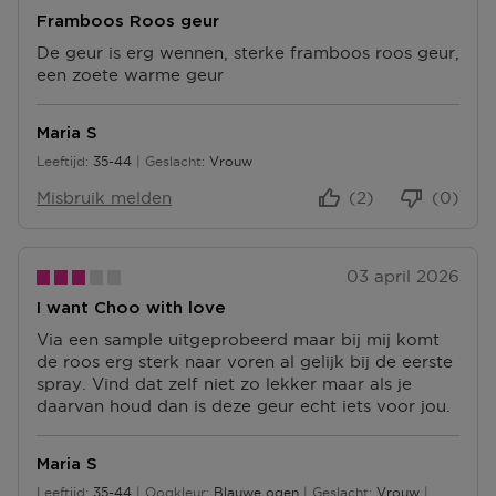
Terugsturen
Framboos Roos geur
Na ontvangst van jouw bestelling producten heb je 14
dagen om deze (gedeeltelijk) terug te sturen of te
De geur is erg wennen, sterke framboos roos geur,
herroepen. Na de herroeping heb je dan nog eens 14
een zoete warme geur
dagen de tijd om de producten te retourneren. Om
jouw bestelling te herroepen, kun je contact met ons
Maria S
opnemen of gebruikmaken van een
modelformulier
voor herroeping
.
Leeftijd
35-44
Geslacht
Vrouw
35 tot 44
Misbruik melden
(2)
(0)
Omruilen of terugbrengen in de winkel
Je mag het product ook terugbrengen of omruilen in
een winkel bij jou in de buurt. Hiervoor hoef je geen
retourformulier in te vullen. Neem wel je
03 april 2026
orderbevestiging mee.
I want Choo with love
Ga naar meer info en FAQ’s over retourneren.
Via een sample uitgeprobeerd maar bij mij komt
de roos erg sterk naar voren al gelijk bij de eerste
Meer vragen rond bestellen? Die vind je op onze FAQ
spray. Vind dat zelf niet zo lekker maar als je
pagina.
daarvan houd dan is deze geur echt iets voor jou.
Maria S
Leeftijd
35-44
Oogkleur
Blauwe ogen
Geslacht
Vrouw