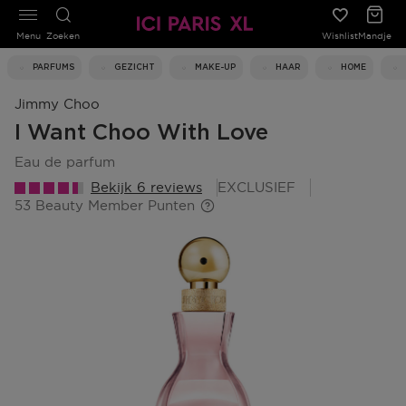
Menu
Zoeken
Wishlist
Mandje
PARFUMS
GEZICHT
MAKE-UP
HAAR
HOME
Jimmy Choo
I Want Choo With Love
eau de parfum
Bekijk 6 reviews
EXCLUSIEF
53 Beauty Member Punten