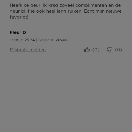
Heerlijke geur! Ik krijg zoveel complimenten en de
L
geur blijf je ook heel lang ruiken. Echt mijn nieuwe
U
favoriet!
S
P
U
Fleur D
N
Leeftijd
25-34
Geslacht
Vrouw
T
25 tot 34
E
Misbruik melden
(0)
(0)
N