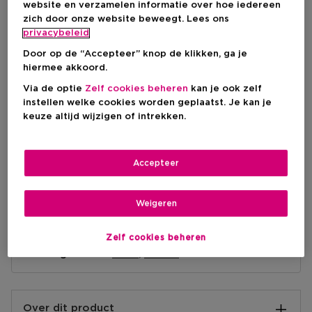
website en verzamelen informatie over hoe iedereen
zich door onze website beweegt. Lees ons
privacybeleid
IN WINKELMANDJE
Door op de “Accepteer” knop de klikken, ga je
hiermee akkoord.
Via de optie
Zelf cookies beheren
kan je ook zelf
Levering aan huis
instellen welke cookies worden geplaatst. Je kan je
-
Op voorraad
keuze altijd wijzigen of intrekken.
Ophalen in een winkel
Ophalen in een winkel nabij jou.
Accepteer
Selecteer een winkel
Weigeren
Korte beschrijving
Bloemig
Zelf cookies beheren
Geurtype
Roos
Vanille
Ingrediënt
Over dit product