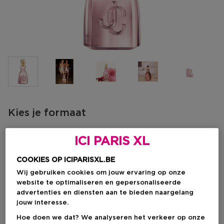
Kies je formaat
40 ML
Op voorraad
ICI PARIS XL
40 ML
60 ML
100 ML
COOKIES OP ICIPARISXL.BE
Kortingsprijs
Kortingsprijs
Kortingsprijs
€ 53,12
€ 79,90
€ 108,80
Wij gebruiken cookies om jouw ervaring op onze
€ 62,50
€ 94,00
€ 128,00
website te optimaliseren en gepersonaliseerde
advertenties en diensten aan te bieden naargelang
Kortingsprijs
€ 53,12
jouw interesse.
Aanbevolen verkoopprijs fabrikant
€ 62,50
-15%
Hoe doen we dat? We analyseren het verkeer op onze