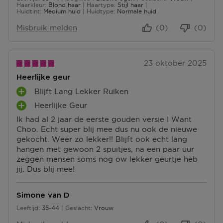
35 tot 44
Haarkleur
Blond haar
Haartype
Stijl haar
Huidtint
Medium huid
Huidtype
Normale huid
Misbruik melden
(0)
(0)
23 oktober 2025
Heerlijke geur
Blijft Lang Lekker Ruiken
P
Heerlijke Geur
L
P
U
Ik had al 2 jaar de eerste gouden versie I Want
L
S
Choo. Echt super blij mee dus nu ook de nieuwe
U
P
gekocht. Weer zo lekker!! Blijft ook echt lang
S
U
hangen met gewoon 2 spuitjes, na een paar uur
P
N
zeggen mensen soms nog ow lekker geurtje heb
U
T
jij. Dus blij mee!
N
E
T
N
E
Simone van D
N
Leeftijd
35-44
Geslacht
Vrouw
35 tot 44