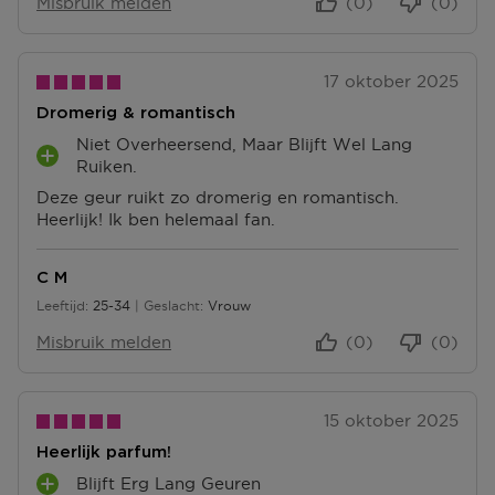
Misbruik melden
(0)
(0)
17 oktober 2025
Dromerig & romantisch
Niet Overheersend, Maar Blijft Wel Lang
P
Ruiken.
L
Deze geur ruikt zo dromerig en romantisch.
U
Heerlijk! Ik ben helemaal fan.
S
P
U
C M
N
Leeftijd
25-34
Geslacht
Vrouw
25 tot 34
T
E
Misbruik melden
(0)
(0)
N
15 oktober 2025
Heerlijk parfum!
Blijft Erg Lang Geuren
P