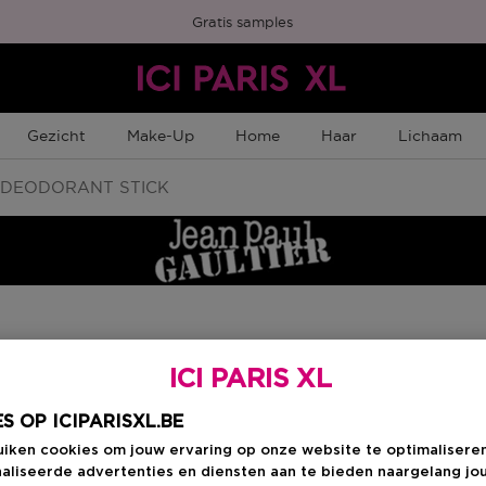
Gratis samples
Gezicht
Make-Up
Home
Haar
Lichaam
DEODORANT STICK
Kies je formaat
:
7
ICI PARIS XL
75 ML
S OP ICIPARISXL.BE
en
Kortingsprijs
€ 34,25
uiken cookies om jouw ervaring op onze website te optimalisere
€ 40,30
aliseerde advertenties en diensten aan te bieden naargelang jo