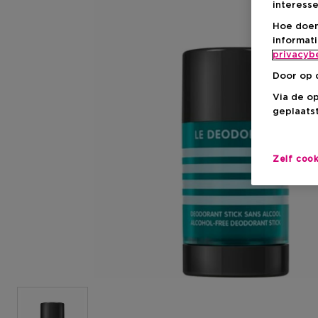
interesse
Hoe doen
informat
privacyb
Door op 
Via de o
geplaatst
Zelf coo