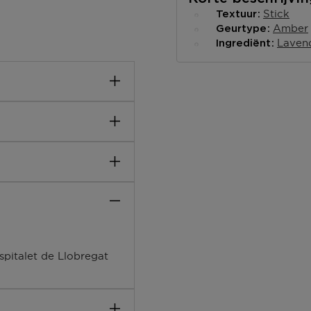
Stick
Textuur
Amber
Geurtype
Laven
Ingrediënt
en langdurige en
lse fougère. Lavendel, dat
nsformeerd door de
ER),SODIUM
,TETRASODIUM
spitalet de Llobregat
NOL,CI 60730 (EXT.