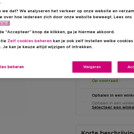
.
 we dat? We analyseren het verkeer op onze website en verzam
Kortingsprij
€ 34,25
ie over hoe iedereen zich door onze website beweegt. Lees ons
eleid
Aanbevolen verkoop
-15%
de “Accepteer” knop de klikken, ga je hiermee akkoord.
ptie
Zelf cookies beheren
kan je ook zelf instellen welke cookie
. Je kan je keuze altijd wijzigen of intrekken.
kies beheren
Weigeren
Acc
Levering aan huis
-
Op voorraad
Ophalen in een wink
Ophalen in een winkel 
Selecteer een winke
Korte beschrijvi