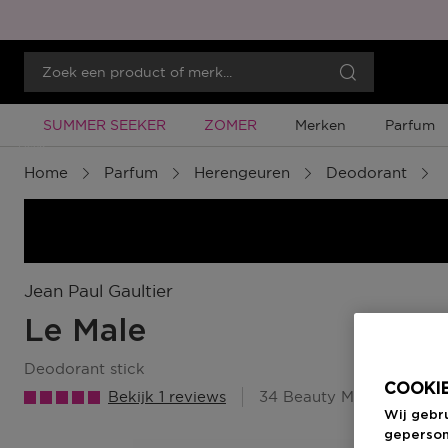
Tijdelijke Promotie
Tijdelijke Promotie
SUMMER SEEKER
ZOMER
Merken
Parfum
Menu
Home
Parfum
Herengeuren
Deodorant
Jean Paul Gaultier
Le Male
deodorant stick
COOKIE
Bekijk 1 reviews
34 Beauty Member Punt
Wij gebr
geperson