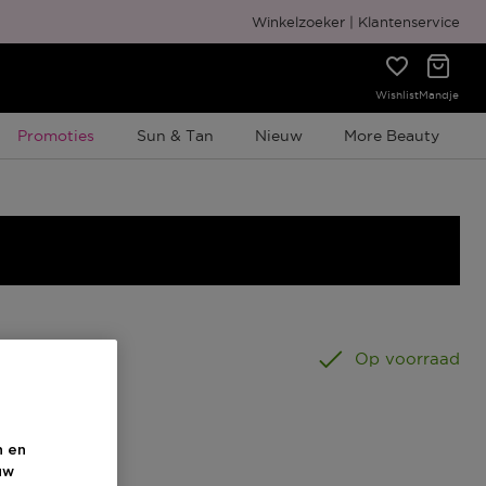
Gratis cadeauverpakking
Winkelzoeker
Klantenservice
Wishlist
Mandje
Tijdelijke Promotie
Promoties
Sun & Tan
Nieuw
More Beauty
5 ML
Op voorraad
n en
uw