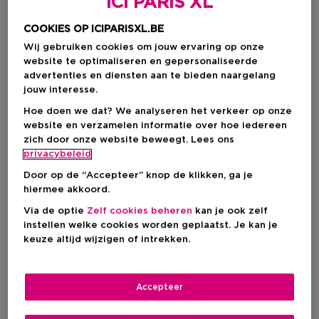
ICI PARIS XL
COOKIES OP ICIPARISXL.BE
Wij gebruiken cookies om jouw ervaring op onze
website te optimaliseren en gepersonaliseerde
advertenties en diensten aan te bieden naargelang
jouw interesse.
Hoe doen we dat? We analyseren het verkeer op onze
website en verzamelen informatie over hoe iedereen
zich door onze website beweegt. Lees ons
privacybeleid
Door op de “Accepteer” knop de klikken, ga je
hiermee akkoord.
Kies je formaat
Via de optie
Zelf cookies beheren
kan je ook zelf
instellen welke cookies worden geplaatst. Je kan je
1 ST
Op voorraad
keuze altijd wijzigen of intrekken.
1 ST
Productprijs
€ 14,95
Accepteer