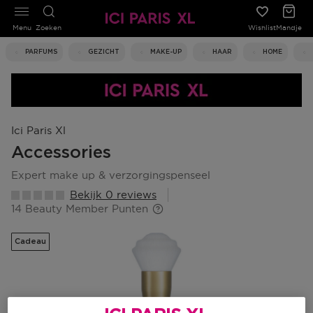
Menu
Zoeken
Wishlist
Mandje
PARFUMS
GEZICHT
MAKE-UP
HAAR
HOME
Ici Paris Xl
Accessories
expert make up & verzorgingspenseel
Bekijk 0 reviews
14 Beauty Member Punten
Cadeau