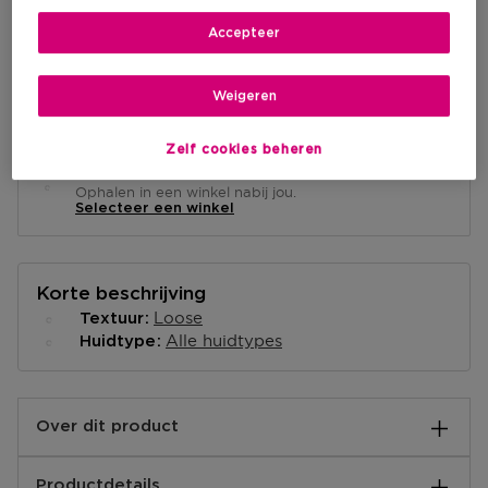
IN WINKELMANDJE
Accepteer
Levering aan huis
Weigeren
-
Op voorraad
Zelf cookies beheren
Ophalen in een winkel
Ophalen in een winkel nabij jou.
Selecteer een winkel
Korte beschrijving
Loose
Textuur
Alle huidtypes
Huidtype
Over dit product
Easy Bake Poederdons Duo.
Productdetails
WAT HET IS: