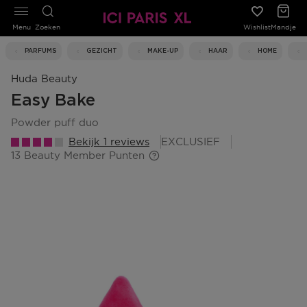
Menu
Zoeken
Wishlist
Mandje
PARFUMS
GEZICHT
MAKE-UP
HAAR
HOME
Huda Beauty
Easy Bake
powder puff duo
Bekijk 1 reviews
EXCLUSIEF
13 Beauty Member Punten