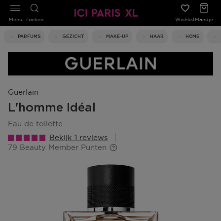
Menu
Zoeken
Wishlist
Mandje
PARFUMS
GEZICHT
MAKE-UP
HAAR
HOME
Guerlain
L'homme Idéal
eau de toilette
Bekijk 1 reviews
79 Beauty Member Punten