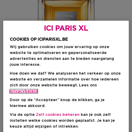
ICI PARIS XL
COOKIES OP ICIPARISXL.BE
Wij gebruiken cookies om jouw ervaring op onze
website te optimaliseren en gepersonaliseerde
advertenties en diensten aan te bieden naargelang
jouw interesse.
Hoe doen we dat? We analyseren het verkeer op onze
website en verzamelen informatie over hoe iedereen
zich door onze website beweegt. Lees ons
Kies je formaat
privacybeleid
50 ML
Op voorraad
Door op de “Accepteer” knop de klikken, ga je
hiermee akkoord.
50 ML
100 ML
Via de optie
Zelf cookies beheren
kan je ook zelf
Kortingsprijs
Kortingsprijs
€ 79,09
€ 109,01
instellen welke cookies worden geplaatst. Je kan je
€ 93,05
€ 128,25
keuze altijd wijzigen of intrekken.