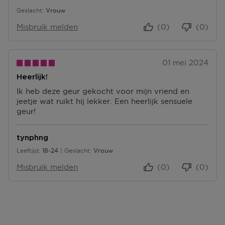
Geslacht
Vrouw
Misbruik melden
(0)
(0)
01 mei 2024
Heerlijk!
Ik heb deze geur gekocht voor mijn vriend en
jeetje wat ruikt hij lekker. Een heerlijk sensuele
geur!
tynphng
Leeftijd
18-24
Geslacht
Vrouw
18 tot 24
Misbruik melden
(0)
(0)