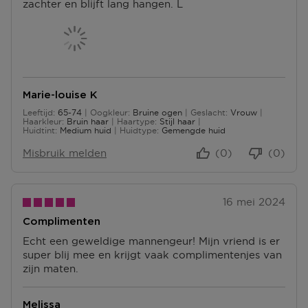
pagina.
zachter en blijft lang hangen. L
Marie-louise K
Leeftijd
65-74
Oogkleur
Bruine ogen
Geslacht
Vrouw
65 tot 74
Haarkleur
Bruin haar
Haartype
Stijl haar
Huidtint
Medium huid
Huidtype
Gemengde huid
Misbruik melden
(0)
(0)
16 mei 2024
Complimenten
Echt een geweldige mannengeur! Mijn vriend is er
super blij mee en krijgt vaak complimentenjes van
zijn maten.
Melissa