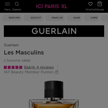
Menu
Zoeken
Wishlist
Mandje
PARFUMS
GEZICHT
MAKE-UP
HAAR
HOME
Guerlain
Les Masculins
l'homme idéal
Bekijk 4 reviews
147 Beauty Member Punten