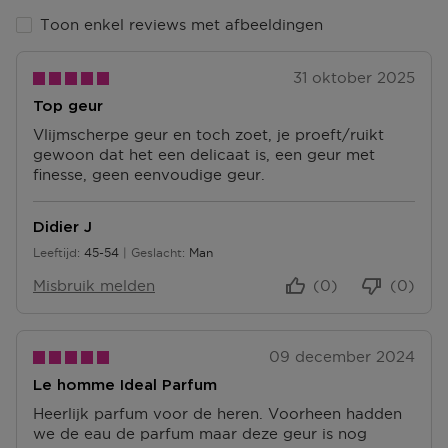
Ga naar meer info en FAQ’s over levering.
Toon enkel reviews met afbeeldingen
Retourneren
31 oktober 2025
Terugsturen
Top geur
Na ontvangst van jouw bestelling producten heb je 14
dagen om deze (gedeeltelijk) terug te sturen of te
Vlijmscherpe geur en toch zoet, je proeft/ruikt
herroepen. Na de herroeping heb je dan nog eens 14
gewoon dat het een delicaat is, een geur met
dagen de tijd om de producten te retourneren. Om
finesse, geen eenvoudige geur.
jouw bestelling te herroepen, kun je contact met ons
opnemen of gebruikmaken van een
modelformulier
Didier J
voor herroeping
.
Leeftijd
45-54
Geslacht
Man
45 tot 54
Omruilen of terugbrengen in de winkel
Misbruik melden
(0)
(0)
Je mag het product ook terugbrengen of omruilen in
een winkel bij jou in de buurt. Hiervoor hoef je geen
retourformulier in te vullen. Neem wel je
orderbevestiging mee.
09 december 2024
Le homme Ideal Parfum
Ga naar meer info en FAQ’s over retourneren.
Heerlijk parfum voor de heren. Voorheen hadden
Meer vragen rond bestellen? Die vind je op onze FAQ
we de eau de parfum maar deze geur is nog