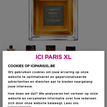
ICI PARIS XL
COOKIES OP ICIPARISXL.BE
Kies je formaat
Wij gebruiken cookies om jouw ervaring op onze
website te optimaliseren en gepersonaliseerde
100 ML
Op voorraad
advertenties en diensten aan te bieden naargelang
jouw interesse.
100 ML
Hoe doen we dat? We analyseren het verkeer op onze
Kortingsprijs
€ 147,69
website en verzamelen informatie over hoe iedereen
€ 173,75
zich door onze website beweegt. Lees ons