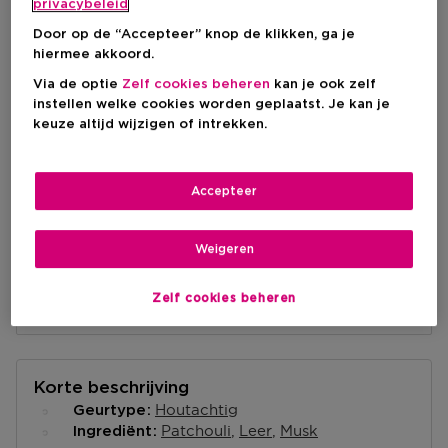
privacybeleid
Kortingsprijs
€ 147,69
Door op de “Accepteer” knop de klikken, ga je
Aanbevolen verkoopprijs fabrikant
€ 173,75
hiermee akkoord.
Via de optie
Zelf cookies beheren
kan je ook zelf
instellen welke cookies worden geplaatst. Je kan je
IN WINKELMANDJE
keuze altijd wijzigen of intrekken.
Accepteer
Levering aan huis
-
Op voorraad
Weigeren
Ophalen in een winkel
Ophalen in een winkel nabij jou.
Zelf cookies beheren
Selecteer een winkel
Korte beschrijving
Houtachtig
Geurtype
Patchouli
Leer
Musk
Ingrediënt